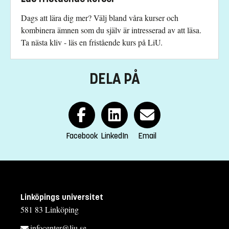
Akademiska poäng (för engelskspråkig utbildning)
Dags att lära dig mer? Välj bland våra kurser och
kombinera ämnen som du själv är intresserad av att läsa.
Studieavgift
Ta nästa kliv - läs en fristående kurs på LiU.
16600 kr - OBS! Gäller bara studenter utanför EU/EES och
Schweiz.
DELA PÅ
Har du frågor om kursen, kontakta oss.
Jan-Åke Larsson
jan-ake.larsson@liu.se
Facebook
LinkedIn
Email
+4613281468
Studievägledning
fristaendekurs.lith@liu.se
Kursplan
Linköpings universitet
581 83 Linköping
infocenter@liu.se