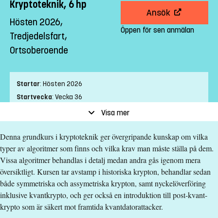
Kryptoteknik, 6 hp
Ansök
Hösten 2026,
Öppen för sen anmälan
Tredjedelsfart,
Ortsoberoende
Startar
:
Hösten 2026
Startvecka
:
Vecka 36
Slutvecka
:
Vecka 44
Visa mer
Ort
:
Ortsoberoende
Denna grundkurs i kryptoteknik ger övergripande kunskap om vilka
Studietakt
:
Tredjedelsfart
typer av algoritmer som finns och vilka krav man måste ställa på dem.
Nivå
:
Avancerad nivå
Vissa algoritmer behandlas i detalj medan andra gås igenom mera
Studieform
:
Distans
översiktligt. Kursen tar avstamp i historiska krypton, behandlar sedan
Undervisningstid
:
Blandad undervisningstid
både symmetriska och assymetriska krypton, samt nyckelöverföring
Antal obligatoriska tillfällen
:
0
inklusive kvantkrypto, och ger också en introduktion till post-kvant-
Undervisningsspråk
:
Engelska
krypto som är säkert mot framtida kvantdatorattacker.
Anmälningskod
:
LIU-1T004