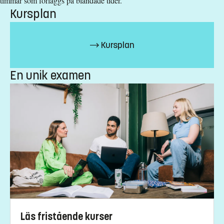
timmar som förläggs på blandade tider.
eller
Kursplan
Annat relevant huvudområde
Engelska 6 alternativt Engelska nivå 2
Kursplan
Undantag för svenska
Urval
En unik examen
Akademiska poäng grundnivå
Studieavgift
10800 kr - OBS! Gäller bara studenter utanför EU/EES och
Schweiz.
Har du frågor om kursen, kontakta oss.
Ola Leifler
ola.leifler@liu.se
+4613281697
Läs fristående kurser