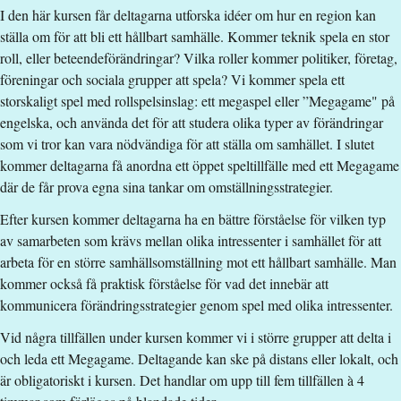
I den här kursen får deltagarna utforska idéer om hur en region kan
Antal obligatoriska tillfällen
:
0
ställa om för att bli ett hållbart samhälle. Kommer teknik spela en stor
Undervisningsspråk
:
Engelska
roll, eller beteendeförändringar? Vilka roller kommer politiker, företag,
Anmälningskod
:
LIU-1T022
föreningar och sociala grupper att spela? Vi kommer spela ett
Antal platser
:
20
storskaligt spel med rollspelsinslag: ett megaspel eller ”Megagame" på
engelska, och använda det för att studera olika typer av förändringar
Särskilda förkunskapskrav
som vi tror kan vara nödvändiga för att ställa om samhället. I slutet
kommer deltagarna få anordna ett öppet speltillfälle med ett Megagame
90 hp godkända kurser inom ett eller flera av
där de får prova egna sina tankar om omställningsstrategier.
huvudområdena
Efter kursen kommer deltagarna ha en bättre förståelse för vilken typ
Ekonomi
av samarbeten som krävs mellan olika intressenter i samhället för att
eller
arbeta för en större samhällsomställning mot ett hållbart samhälle. Man
Samhällsvetenskap
kommer också få praktisk förståelse för vad det innebär att
eller
kommunicera förändringsstrategier genom spel med olika intressenter.
Naturvetenskap
eller
Vid några tillfällen under kursen kommer vi i större grupper att delta i
Teknik
och leda ett Megagame. Deltagande kan ske på distans eller lokalt, och
eller
är obligatoriskt i kursen. Det handlar om upp till fem tillfällen à 4
Design