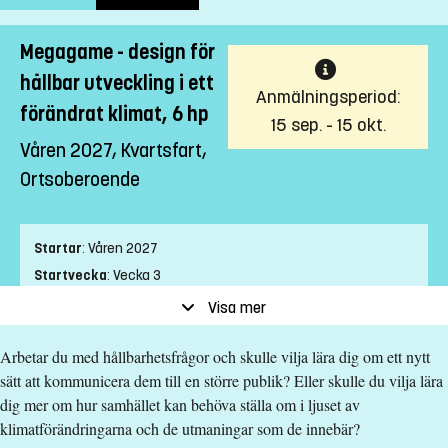
Megagame - design för
hållbar utveckling i ett
Anmälningsperiod:
förändrat klimat, 6 hp
15 sep. - 15 okt.
Våren 2027, Kvartsfart,
Ortsoberoende
Startar
:
Våren 2027
Startvecka
:
Vecka 3
Slutvecka
:
Vecka 22
Visa mer
Ort
:
Ortsoberoende
Arbetar du med hållbarhetsfrågor och skulle vilja lära dig om ett nytt
Studietakt
:
Kvartsfart
sätt att kommunicera dem till en större publik? Eller skulle du vilja lära
Nivå
:
Grundnivå
dig mer om hur samhället kan behöva ställa om i ljuset av
Studieform
:
Distans
klimatförändringarna och de utmaningar som de innebär?
Undervisningstid
:
Blandad undervisningstid