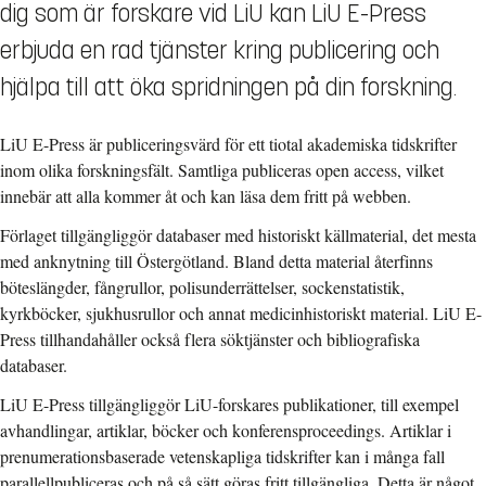
dig som är forskare vid LiU kan LiU E-Press
erbjuda en rad tjänster kring publicering och
hjälpa till att öka spridningen på din forskning.
LiU E-Press är publiceringsvärd för ett tiotal akademiska tidskrifter
inom olika forskningsfält. Samtliga publiceras open access, vilket
innebär att alla kommer åt och kan läsa dem fritt på webben.
Förlaget tillgängliggör databaser med historiskt källmaterial, det mesta
med anknytning till Östergötland. Bland detta material återfinns
böteslängder, fångrullor, polisunderrättelser, sockenstatistik,
kyrkböcker, sjukhusrullor och annat medicinhistoriskt material. LiU E-
Press tillhandahåller också flera söktjänster och bibliografiska
databaser.
LiU E-Press tillgängliggör LiU-forskares publikationer, till exempel
avhandlingar, artiklar, böcker och konferensproceedings. Artiklar i
prenumerationsbaserade vetenskapliga tidskrifter kan i många fall
parallellpubliceras och på så sätt göras fritt tillgängliga. Detta är något