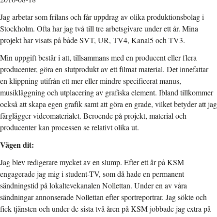
Jag arbetar som frilans och får uppdrag av olika produktionsbolag i
Stockholm. Ofta har jag två till tre arbetsgivare under ett år. Mina
projekt har visats på både SVT, UR, TV4, Kanal5 och TV3.
Min uppgift består i att, tillsammans med en producent eller flera
producenter, göra en slutprodukt av ett filmat material. Det innefattar
en klippning utifrån ett mer eller mindre specificerat manus,
musikläggning och utplacering av grafiska element. Ibland tillkommer
också att skapa egen grafik samt att göra en grade, vilket betyder att jag
färglägger videomaterialet. Beroende på projekt, material och
producenter kan processen se relativt olika ut.
Vägen dit:
Jag blev redigerare mycket av en slump. Efter ett år på KSM
engagerade jag mig i student-TV, som då hade en permanent
sändningstid på lokaltevekanalen Nollettan. Under en av våra
sändningar annonserade Nollettan efter sportreportrar. Jag sökte och
fick tjänsten och under de sista två åren på KSM jobbade jag extra på