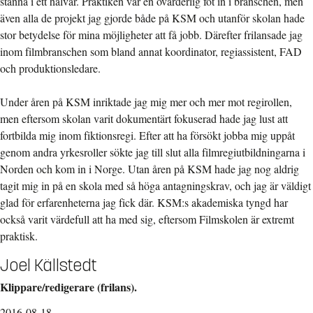
stanna i ett halvår. Praktiken var en ovärderlig fot in i branschen, men
även alla de projekt jag gjorde både på KSM och utanför skolan hade
stor betydelse för mina möjligheter att få jobb. Därefter frilansade jag
inom filmbranschen som bland annat koordinator, regiassistent, FAD
och produktionsledare.
Under åren på KSM inriktade jag mig mer och mer mot regirollen,
men eftersom skolan varit dokumentärt fokuserad hade jag lust att
fortbilda mig inom fiktionsregi. Efter att ha försökt jobba mig uppåt
genom andra yrkesroller sökte jag till slut alla filmregiutbildningarna i
Norden och kom in i Norge. Utan åren på KSM hade jag nog aldrig
tagit mig in på en skola med så höga antagningskrav, och jag är väldigt
glad för erfarenheterna jag fick där. KSM:s akademiska tyngd har
också varit värdefull att ha med sig, eftersom Filmskolen är extremt
praktisk.
Joel Källstedt
Klippare/redigerare (frilans).
2016-08-18