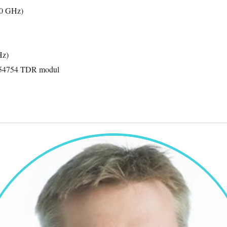
20 GHz)
Hz)
t 54754 TDR modul