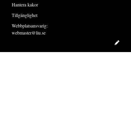
Hantera kakor
Tillgänglighet
Webbplatsansvarig:
webmaster@liu.se
Redig