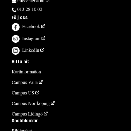
infocenter@liu.se
013-28 10 00
Följ oss
Facebook
Instagram
LinkedIn
Hitta hit
Kartinformation
Campus Valla
Campus US
Campus Norrköping
Campus Lidingö
Snabblänkar
Biblioteket