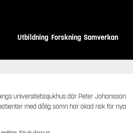
Utbildning
Forskning
Samverkan
pings universitetssjukhus där Peter Johansson
patienter med dålig sömn har ökad risk för nya
de problem. När de skrevs ut