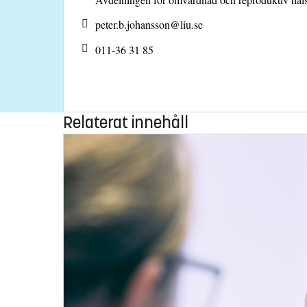
peter.b.johansson@
liu.se
011-36 31 85
Relaterat innehåll