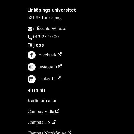
Linköpings universitet
581 83 Linköping
infocenter@liu.se
013-28 10 00
Följ oss
Facebook
Instagram
LinkedIn
Hitta hit
Kartinformation
Campus Valla
Campus US
Campus Norrköping