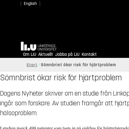
English
Hem
Om LiU
Aktuellt
Jobba på LiU
Kontakt
Start
Sömnbrist ökar risk för hjärtproblem
Sömnbrist ökar risk för hjärtproblem
Dagens Nyheter skriver om en studie från Linkö
ingår som forskare. Av studien framgår att hjärt
hälsoproblem.
I studien ingick 499 patienter som lagts in på sjukhus för hjärtrelatera