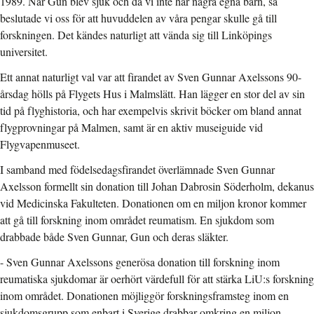
1989. När Gun blev sjuk och då vi inte har några egna barn, så
beslutade vi oss för att huvuddelen av våra pengar skulle gå till
forskningen. Det kändes naturligt att vända sig till Linköpings
universitet.
Ett annat naturligt val var att firandet av Sven Gunnar Axelssons 90-
årsdag hölls på Flygets Hus i Malmslätt. Han lägger en stor del av sin
tid på flyghistoria, och har exempelvis skrivit böcker om bland annat
flygprovningar på Malmen, samt är en aktiv museiguide vid
Flygvapenmuseet.
I samband med födelsedagsfirandet överlämnade Sven Gunnar
Axelsson formellt sin donation till Johan Dabrosin Söderholm, dekanus
vid Medicinska Fakulteten. Donationen om en miljon kronor kommer
att gå till forskning inom området reumatism. En sjukdom som
drabbade både Sven Gunnar, Gun och deras släkter.
- Sven Gunnar Axelssons generösa donation till forskning inom
reumatiska sjukdomar är oerhört värdefull för att stärka LiU:s forskning
inom området. Donationen möjliggör forskningsframsteg inom en
sjukdomsgrupp som enbart i Sverige drabbar omkring en miljon