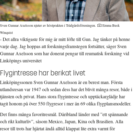
Sven Gunnar Axelsson njuter av höstprakten i Trädgårdsföreningen.
Emma Busk
Winquist
- Det allra viktigaste för mig är mitt löfte till Gun. Jag tänker på henne
varje dag. Jag hoppas att forskningsframstegen fortsätter, säger Sven
Gunnar Axelsson som har donerat pengar till reumatisk forskning vid
Linköpings universitet
Flygintresse har berikat livet
Linköpingssonen Sven Gunnar Axelsson är en berest man. Första
utlandsresan var 1947 och sedan dess har det blivit många resor, både i
tjänsten och privat. Hans stora flygintresse och upptäckarglädje har
tagit honom på över 550 flygresor i mer än 69 olika flygplansmodeller.
Det finns många favoritresmål. Däribland länder med ”ett spännande
och rikt kulturliv”, såsom Mexico, Japan, Kina och Brasilien. Alla
resor till trots har hjärtat ändå alltid klappat lite extra varmt för