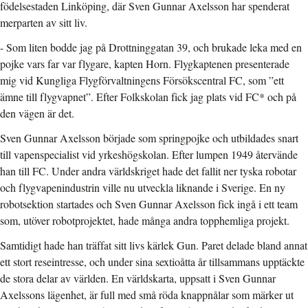
födelsestaden Linköping, där Sven Gunnar Axelsson har spenderat
merparten av sitt liv.
- Som liten bodde jag på Drottninggatan 39, och brukade leka med en
pojke vars far var flygare, kapten Horn. Flygkaptenen presenterade
mig vid Kungliga Flygförvaltningens Försökscentral FC, som ”ett
ämne till flygvapnet”. Efter Folkskolan fick jag plats vid FC* och på
den vägen är det.
Sven Gunnar Axelsson började som springpojke och utbildades snart
till vapenspecialist vid yrkeshögskolan. Efter lumpen 1949 återvände
han till FC. Under andra världskriget hade det fallit ner tyska robotar
och flygvapenindustrin ville nu utveckla liknande i Sverige. En ny
robotsektion startades och Sven Gunnar Axelsson fick ingå i ett team
som, utöver robotprojektet, hade många andra topphemliga projekt.
Samtidigt hade han träffat sitt livs kärlek Gun. Paret delade bland annat
ett stort reseintresse, och under sina sextioåtta år tillsammans upptäckte
de stora delar av världen. En världskarta, uppsatt i Sven Gunnar
Axelssons lägenhet, är full med små röda knappnålar som märker ut