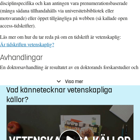
disciplinspecifika och kan antingen vara prenumerationsbaserade
(många sådana tillhandahålls via universitetsbibliotek eller
motsvarande) eller öppet tillgängliga på webben (så kallade open
access-tidskrifter).
Läs mer om hur du tar reda på om en tidskrift är vetenskaplig:
Är tidskriften vetenskaplig?
Avhandlingar
En doktorsavhandling är resultatet av en doktorands forskarstudier och
läggs fram vid en så kallad disputation. Vid denna har opponenten (en
Visa mer
senior forskare med ämnesspecifik kompetens) till uppgift att efter en
Vad kännetecknar vetenskapliga
noggrann granskning kritisera och värdera den framlagda
avhandlingen. Avhandlingen har också granskats av doktorandens
källor?
handledare och betygsätts efter disputationen av en betygskommitté.
Det finns två slag av avhandlingar. Sammanläggningsavhandlingar
består av flera artiklar, vanligen tidigare publicerade i vetenskapliga
tidskrifter, som slås samman till en publikation. Artiklarna i en
sammanläggningsavhandling omsluts av en sammanfattande och