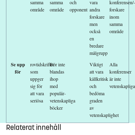
samma
samma
och
vara
konferensen/­
för grå litteratur. Det kan till exempel handla om opublicerade
område
område
opponent
andra
forskare
manuskript, patent, standarder, policydokument, riktlinjer med mera.
forskare
inom
Även denna typ av litteratur kan i vissa fall ha forskningsmässig
men
samma
betydelse och refereras till i annan forskning.
också
område
en
bredare
målgrupp
Se upp
rovtidskrifter
Bör inte
Viktigt
Alla
för
som
blandas
att vara
konferenser
uppger
ihop
källkritisk
är inte
sig för
med
och
vetenskapliga
att vara
populär­
bedöma
seriösa
vetenskapliga
graden
böcker
av
vetenskaplighet
Relaterat innehåll