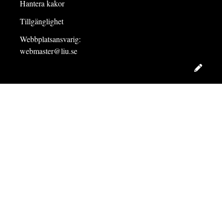
Hantera kakor
Tillgänglighet
Webbplatsansvarig:
webmaster@liu.se
Redig