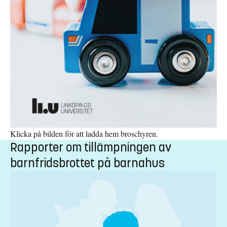
inte har en sådan relation till den misstänkte att hen inte kan ta
tillvara på barnets rätt, utses istället ett målsägandebiträde.
6
Lag (1999:997) om särskild företrädare för barn
Klicka på bilden för att ladda hem broschyren.
Rapporter om tillämpningen av
barnfridsbrottet på barnahus