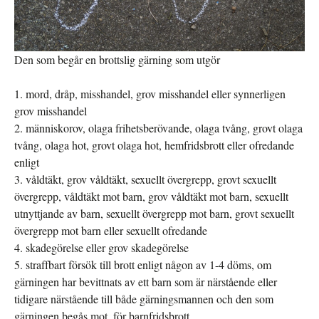
Den som begår en brottslig gärning som utgör
1. mord, dråp, misshandel, grov misshandel eller synnerligen
grov misshandel
2. människorov, olaga frihetsberövande, olaga tvång, grovt olaga
tvång, olaga hot, grovt olaga hot, hemfridsbrott eller ofredande
enligt
3. våldtäkt, grov våldtäkt, sexuellt övergrepp, grovt sexuellt
övergrepp, våldtäkt mot barn, grov våldtäkt mot barn, sexuellt
utnyttjande av barn, sexuellt övergrepp mot barn, grovt sexuellt
övergrepp mot barn eller sexuellt ofredande
4. skadegörelse eller grov skadegörelse
5. straffbart försök till brott enligt någon av 1-4 döms, om
gärningen har bevittnats av ett barn som är närstående eller
tidigare närstående till både gärningsmannen och den som
gärningen begås mot, för barnfridsbrott