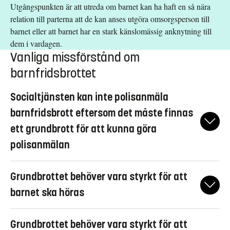
Utgångspunkten är att utreda om barnet kan ha haft en så nära
relation till parterna att de kan anses utgöra omsorgsperson till
barnet eller att barnet har en stark känslomässig anknytning till
dem i vardagen.
Vanliga missförstånd om
barnfridsbrottet
Socialtjänsten kan inte polisanmäla
barnfridsbrott eftersom det måste finnas
ett grundbrott för att kunna göra
polisanmälan
Jo, socialtjänsten kan polisanmäla om de får kännedom om ett
Grundbrottet behöver vara styrkt för att
barnfridsbrott även om det inte finns en polisanmälan på
grundbrottet. Barnfridsbrottet utgör ett brott som omfattas av
barnet ska höras
Socialstyrelsens rekommendationer om att en polisanmälan bör
Nej, grundbrottet behöver inte vara styrkt för att barnet ska
göras av socialnämnden vid misstanke om brott. En
Grundbrottet behöver vara styrkt för att
straffansvar
höras. En förutsättning för
för barnfridsbrottet är
polisanmälan bör skyndsamt göras om det inte strider mot