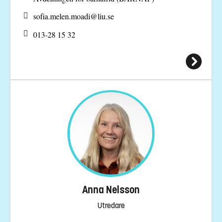
sofia.melen.moadi@
liu.se
013-28 15 32
Anna Nelsson
Utredare