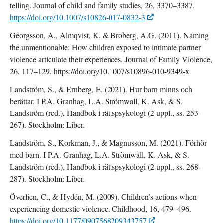
telling. Journal of child and family studies, 26, 3370–3387.
https://doi.org/10.1007/s10826-017-0832-3
Georgsson, A., Almqvist, K. & Broberg, A.G. (2011). Naming
the unmentionable: How children exposed to intimate partner
violence articulate their experiences. Journal of Family Violence,
26, 117–129. https://doi.org/10.1007/s10896-010-9349-x
Landström, S., & Ernberg, E. (2021). Hur barn minns och
berättar. I P.A. Granhag, L.A. Strömwall, K. Ask, & S.
Landström (red.), Handbok i rättspsykologi (2 uppl., ss. 253-
267). Stockholm: Liber.
Landström, S., Korkman, J., & Magnusson, M. (2021). Förhör
med barn. I P.A. Granhag, L.A. Strömwall, K. Ask, & S.
Landström (red.), Handbok i rättspsykologi (2 uppl., ss. 268-
287). Stockholm: Liber.
Överlien, C., & Hydén, M. (2009). Children’s actions when
experiencing domestic violence. Childhood, 16, 479–496.
https://doi.org/10.1177/0907568209343757