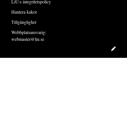
LiU:s integritetspolicy
Hantera kakor
Tillgänglighet
Webbplatsansvarig:
webmaster@liu.se
Redig