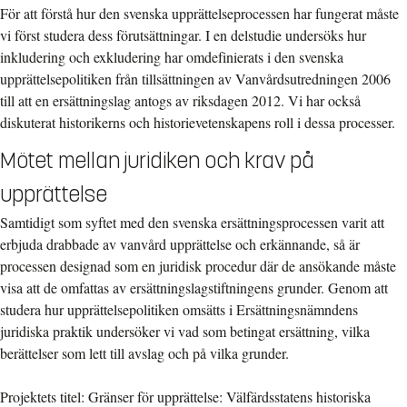
För att förstå hur den svenska upprättelseprocessen har fungerat måste
vi först studera dess förutsättningar. I en delstudie undersöks hur
inkludering och exkludering har omdefinierats i den svenska
upprättelsepolitiken från tillsättningen av Vanvårdsutredningen 2006
till att en ersättningslag antogs av riksdagen 2012. Vi har också
diskuterat historikerns och historievetenskapens roll i dessa processer.
Mötet mellan juridiken och krav på
upprättelse
Samtidigt som syftet med den svenska ersättningsprocessen varit att
erbjuda drabbade av vanvård upprättelse och erkännande, så är
processen designad som en juridisk procedur där de ansökande måste
visa att de omfattas av ersättningslagstiftningens grunder. Genom att
studera hur upprättelsepolitiken omsätts i Ersättningsnämndens
juridiska praktik undersöker vi vad som betingat ersättning, vilka
berättelser som lett till avslag och på vilka grunder.
Projektets titel: Gränser för upprättelse: Välfärdsstatens historiska