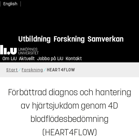
English
Utbildning
Forskning
Samverkan
Hem
Om LiU
Aktuellt
Jobba på LiU
Kontakt
Start
Forskning
HEART4FLOW
Förbättrad diagnos och hantering
av hjärtsjukdom genom 4D
blodflödesbedömning
(HEART4FLOW)