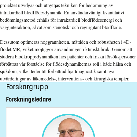
projektet utvidgas och utnyttjas tekniken för bedömning av
intrakardiell blodflödesdynamik. En användarvänligt kvantitativt
bedömningsmetod erhålls för intrakardiell blodflödesenergi och
vägginteraktion, såväl som stenotiskt och regurgitant blodflöde.
Dessutom optimeras noggrannheten, mättiden och robustheten i 4D-
flödet MR, vilket möjliggör användningen i kliniskt bruk. Genom att
studera blodkroppsdynamiken hos patienter och friska försökspersoner
förbättras vår förståelse för flödesdynamikernas roll i både hälsa och
sjukdom, vilket leder till förbättrad hjärtdiagnostik samt nya
utvärderingar av läkemedels-, interventions- och kirurgiska terapier.
Forskargrupp
Forskningsledare