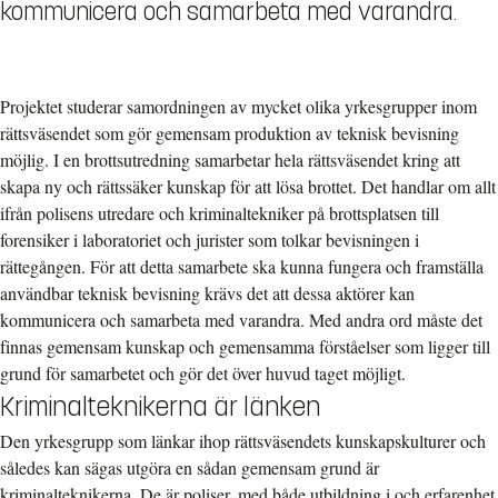
kommunicera och samarbeta med varandra.
Projektet studerar samordningen av mycket olika yrkesgrupper inom
rättsväsendet som gör gemensam produktion av teknisk bevisning
möjlig. I en brottsutredning samarbetar hela rättsväsendet kring att
skapa ny och rättssäker kunskap för att lösa brottet. Det handlar om allt
ifrån polisens utredare och kriminaltekniker på brottsplatsen till
forensiker i laboratoriet och jurister som tolkar bevisningen i
rättegången. För att detta samarbete ska kunna fungera och framställa
användbar teknisk bevisning krävs det att dessa aktörer kan
kommunicera och samarbeta med varandra. Med andra ord måste det
finnas gemensam kunskap och gemensamma förståelser som ligger till
grund för samarbetet och gör det över huvud taget möjligt.
Kriminalteknikerna är länken
Den yrkesgrupp som länkar ihop rättsväsendets kunskapskulturer och
således kan sägas utgöra en sådan gemensam grund är
kriminalteknikerna. De är poliser, med både utbildning i och erfarenhet