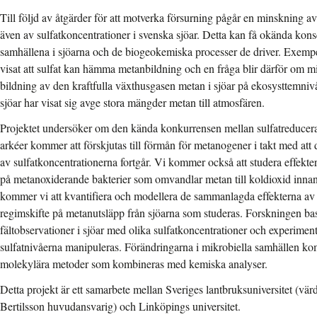
Till följd av åtgärder för att motverka försurning pågår en minskning a
även av sulfatkoncentrationer i svenska sjöar. Detta kan få okända kons
samhällena i sjöarna och de biogeokemiska processer de driver. Exempel
visat att sulfat kan hämma metanbildning och en fråga blir därför om m
bildning av den kraftfulla växthusgasen metan i sjöar på ekosysttemnivå
sjöar har visat sig avge stora mängder metan till atmosfären.
Projektet undersöker om den kända konkurrensen mellan sulfatreducer
arkéer kommer att förskjutas till förmån för metanogener i takt med a
av sulfatkoncentrationerna fortgår. Vi kommer också att studera effekte
på metanoxiderande bakterier som omvandlar metan till koldioxid innan
kommer vi att kvantifiera och modellera de sammanlagda effekterna av
regimskifte på metanutsläpp från sjöarna som studeras. Forskningen ba
fältobservationer i sjöar med olika sulfatkoncentrationer och experimen
sulfatnivåerna manipuleras. Förändringarna i mikrobiella samhällen ko
molekylära metoder som kombineras med kemiska analyser.
Detta projekt är ett samarbete mellan Sveriges lantbruksuniversitet (värd
Bertilsson huvudansvarig) och Linköpings universitet.