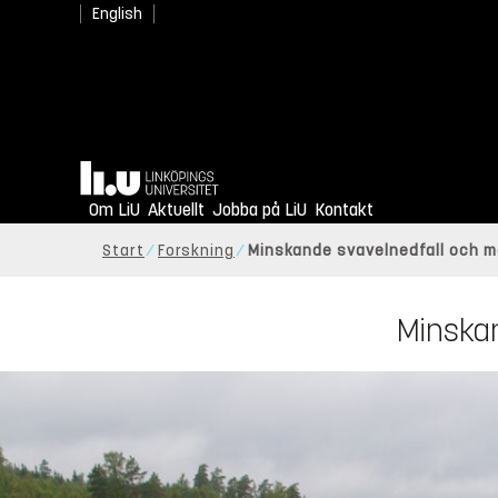
English
Hem
Om LiU
Aktuellt
Jobba på LiU
Kontakt
Start
Forskning
Minskande svavelnedfall och m
Minskan