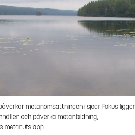
påverkar metanomsättningen i sjöar. Fokus ligger
amhällen och påverka metanbildning,
as metanutsläpp.