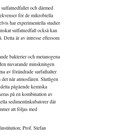
v sulfatnedfallet och därmed
ekvenser för de mikrobiella
vis har experimentella studier
inskat sulfatnedfall också kan
. Detta är av intresse eftersom
ande bakterier och metanogena
tt den nuvarande minskningen
rna av förändrade surfathalter
 det når atmosfären. Slutligen
 detta pågående kemiska
seras på en kombination av
tella sedimentinkubatorer där
mmer att följas med
institution; Prof. Stefan