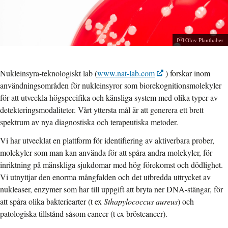
Fotograf:
Olov Planthaber
Nukleinsyra-teknologiskt lab (
www.nat-lab.com
) forskar inom
användningsområden för nukleinsyror som biorekognitionsmolekyler
för att utveckla högspecifika och känsliga system med olika typer av
detekteringsmodaliteter. Vårt yttersta mål är att generera ett brett
spektrum av nya diagnostiska och terapeutiska metoder.
Vi har utvecklat en plattform för identifiering av aktiverbara prober,
molekyler som man kan använda för att spåra andra molekyler, för
inriktning på mänskliga sjukdomar med hög förekomst och dödlighet.
Vi utnyttjar den enorma mångfalden och det utbredda uttrycket av
nukleaser, enzymer som har till uppgift att bryta ner DNA-stängar, för
att spåra olika bakteriearter (t ex
Sthapylococcus aureus
) och
patologiska tillstånd såsom cancer (t ex bröstcancer).