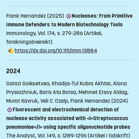
Frank Hernandez (2025)
Nucleases: From Primitive
Immune Defenders to Modern Biotechnology Tools
Immunology, Vol. 174, s. 279-286
(Artikel,
forskningsöversikt)
https://dx.doi.org/10.1111/imm.13884
2024
Garazi Goikoetxea, Khadija-Tul Kubra Akhtar, Alona
Prysiazhniuk, Baris Ata Borsa, Mehmet Ersoy Aldag,
Murat Kavruk, Veli C. Ozalp, Frank Hernandez (2024)
Fluorescent and electrochemical detection of
nuclease activity associated with <i>Streptococcus
pneumoniae</i> using specific oligonucleotide probes
The Analyst, Vol. 149, s. 1289-1296
(Artikel i tidskrift)