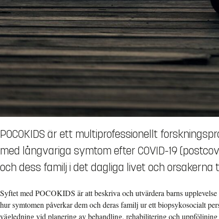
POCOKIDS är ett multiprofessionellt forskningsp
med långvariga symtom efter COVID-19 (postcovid)
och dess familj i det dagliga livet och orsakerna t
Syftet med POCOKIDS är att beskriva och utvärdera barns upplevelse 
hur symtomen påverkar dem och deras familj ur ett biopsykosocialt persp
vägledning vid planering av behandling, rehabilitering och uppföljning