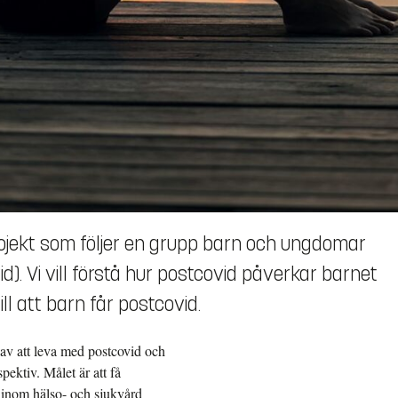
rojekt som följer en grupp barn och ungdomar
. Vi vill förstå hur postcovid påverkar barnet
ill att barn får postcovid.
av att leva med postcovid och
ektiv. Målet är att få
 inom hälso- och sjukvård