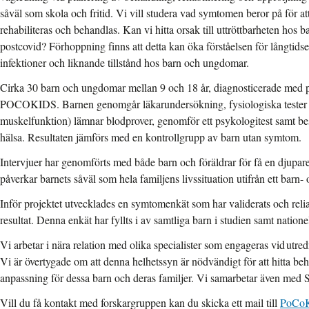
såväl som skola och fritid. Vi vill studera vad symtomen beror på för att
rehabiliteras och behandlas. Kan vi hitta orsak till uttröttbarheten hos
postcovid? Förhoppning finns att detta kan öka förståelsen för långtidse
infektioner och liknande tillstånd hos barn och ungdomar.
Cirka 30 barn och ungdomar mellan 9 och 18 år, diagnosticerade med p
POCOKIDS. Barnen genomgår läkarundersökning, fysiologiska tester (l
muskelfunktion) lämnar blodprover, genomför ett psykologitest samt be
hälsa. Resultaten jämförs med en kontrollgrupp av barn utan symtom.
Intervjuer har genomförts med både barn och föräldrar för få en djupare
påverkar barnets såväl som hela familjens livssituation utifrån ett barn- 
Inför projektet utvecklades en symtomenkät som har validerats och relia
resultat. Denna enkät har fyllts i av samtliga barn i studien samt natione
Vi arbetar i nära relation med olika specialister som engageras vid utred
Vi är övertygade om att denna helhetssyn är nödvändigt för att hitta b
anpassning för dessa barn och deras familjer. Vi samarbetar även med
Vill du få kontakt med forskargruppen kan du skicka ett mail till
PoCoK