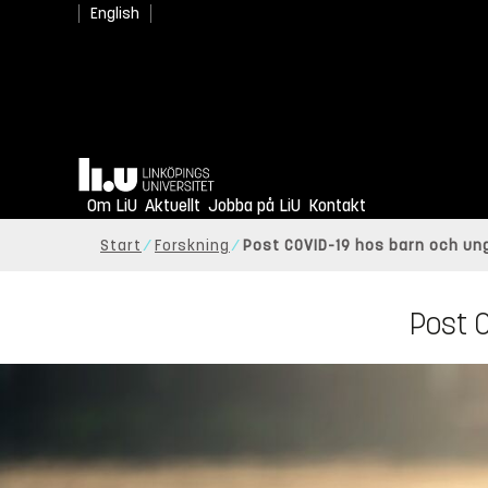
English
Hem
Om LiU
Aktuellt
Jobba på LiU
Kontakt
Start
Forskning
Post COVID-19 hos barn och un
Post 