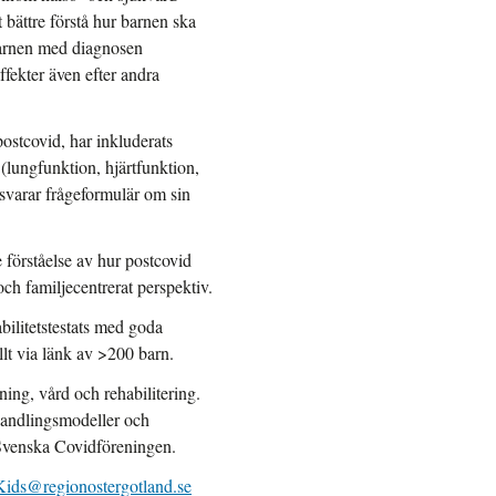
 bättre förstå hur barnen ska
 barnen med diagnosen
ffekter även efter andra
ostcovid, har inkluderats
ungfunktion, hjärtfunktion,
svarar frågeformulär om sin
 förståelse av hur postcovid
och familjecentrerat perspektiv.
bilitetstestats med goda
llt via länk av >200 barn.
ning, vård och rehabilitering.
ehandlingsmodeller och
 Svenska Covidföreningen.
ids@regionostergotland.se