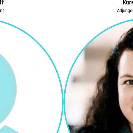
ff
Kar
ent
Adjunger