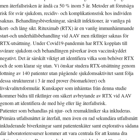
men återfallsrisken är ändå ca 50 % inom 5 år. Metoder att förutsäga
risk för svår sjukdom, recidiv- och komplikationsrisk hos individen
saknas. Behandlingsbiverkningar, särskilt infektioner, är vanliga på
kort- och lång sikt. Rituximab (RTX) är en vanlig immunhämmande
start-och underhållsbehandling vid AAV men riktlinjer saknas för
RTX-utsättning. Under Covid19-pandemin har RTX kopplats till
svårare sjukdom och behandlingen påverkar även vaccinskyddet
negativt. Det är särskilt viktigt att identifiera vilka som behöver RTX
och de som klarar sig utan. Vi önskar studera RTX-utsättning genom
lottning av 140 patienter utan pågående sjukdomsaktivitet samt följa
dessa strukturerat i 3 år med prover (biomarkörer) och
livskvalitetsformulär. Kunskaper som inhämtas från denna studie
kommer bidra till riktlinjer om säkert avbrytande av RTX vid AAV
genom att identifiera de med hög eller låg återfallsrisk.
Patienter som behandlas på njur- och reumakliniker ska inkluderas.
Primära utfallsmåttet är återfall, men även en rad sekundära utfallsmått
inkluderande biverkningar samt patientenkäter samt explorativa sådana
där laboratorieresurser kommer att vara centrala för att kunna dra