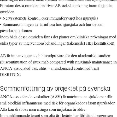
Förutom dessa områden bedriver AB också forskning inom följande
områden
• Nervsystemets kontroll över immunförsvaret hos njursjuka
• Sammansättningen av tarmflora hos njursjuka och hur de kan
påverka sjukdomen
Inom båda dessa områden finns det planer om kliniska prövningar med
olika typer av interventionsbehandlingar (läkemedel eller kosttillskott)
AB är initiativtagare och huvudprövare för den akademiska studien
(Discontinuation of rituximab compared with rituximab maintenance in
ANCA-associated vasculitis – a randomized controlled trial)
DISRITUX.
Sammanfattning av projektet på svenska
ANCA-associerade vaskuliter (AAV) är autoimmuna sjukdomar där
små blodkärl inflammeras med risk för organskador såsom njurskador.
Alla kan drabbas men många som insjuknar är äldre.
Immunhämmande terapi som ofta är flerårig har förbättrat prognosen