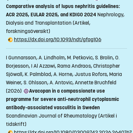
Comparative analysis of lupus nephritis guidelines:
ACR 2025, EULAR 2025, and KDIGO 2024
Nephrology,
Dialysis and Transplantation
(Artikel,
forskningsöversikt)
https://dx.doi.org/10.1093/ndt/gfag106
I Gunnarsson, A. Lindholm, M. Petkovic, S. Brolin, O.
Borjesson, I Al Azzawi, Rama Andraos, Christopher
Sjöwall, K. Palmblad, A. Horne, Justus Rofors, Maria
Weiner, S. Ohlsson, A. Antovic, Annette Bruchfeld
(2026)
Avacopan in a compassionate use
programme for severe anti-neutrophil cytoplasmic
antibody-associated vasculitis in Sweden
Scandinavian Journal of Rheumatology
(Artikel i
tidskrift)
https://dx.doi.org/10.1080/03009742.2026.2640767