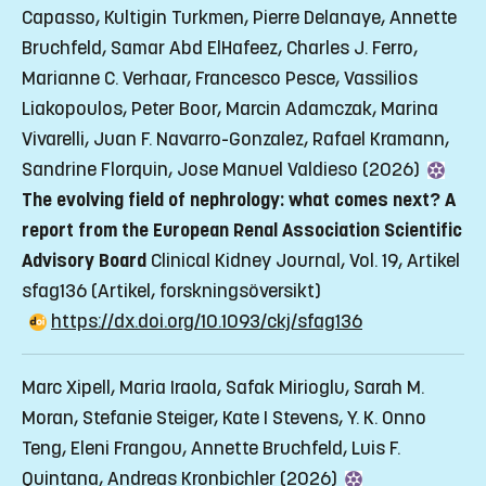
Capasso, Kultigin Turkmen, Pierre Delanaye, Annette
Bruchfeld, Samar Abd ElHafeez, Charles J. Ferro,
Marianne C. Verhaar, Francesco Pesce, Vassilios
Liakopoulos, Peter Boor, Marcin Adamczak, Marina
Vivarelli, Juan F. Navarro-Gonzalez, Rafael Kramann,
Sandrine Florquin, Jose Manuel Valdieso (2026)
The evolving field of nephrology: what comes next? A
report from the European Renal Association Scientific
Advisory Board
Clinical Kidney Journal, Vol. 19, Artikel
sfag136
(Artikel, forskningsöversikt)
https://dx.doi.org/10.1093/ckj/sfag136
Marc Xipell, Maria Iraola, Safak Mirioglu, Sarah M.
Moran, Stefanie Steiger, Kate I Stevens, Y. K. Onno
Teng, Eleni Frangou, Annette Bruchfeld, Luis F.
Quintana, Andreas Kronbichler (2026)