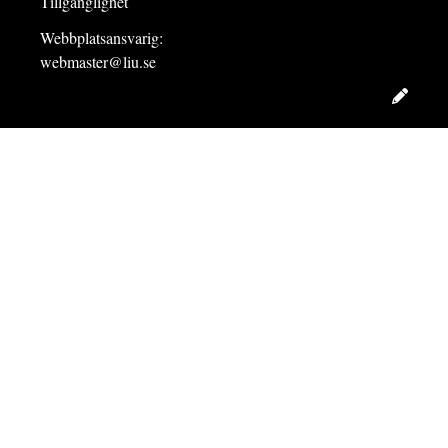
Tillgänglighet
Webbplatsansvarig:
webmaster@liu.se
Redig