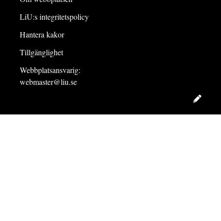
LiU:s integritetspolicy
Hantera kakor
Tillgänglighet
Webbplatsansvarig:
webmaster@liu.se
Redig