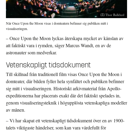
Fotograf:
Thor Balkhed
När Once Upon the Moon visas i domteatern befinner sig publiken mitt i
visualiseringen.
– Once Upon the Moon lyckas återskapa mycket av känslan av
att faktiskt vara i rymden, säger Marcus Wandt, en av de
astronauter som medverkar.
Vetenskapligt tidsdokument
Till skillnad från traditionell film visas Once Upon the Moon i
domteater, där bilden fyller hela synfältet och publiken befinner
sig mitt i visualiseringen. Historiskt arkivmaterial från Apollo-
expeditionerna har placerats exakt där det faktiskt spelades in,
genom visualiseringsteknik i högupplösta vetenskapliga modeller
av månen.
– Vi har skapat ett vetenskapligt tidsdokument över en av 1900-
talets viktigaste händelser, som kan vara värdefullt för