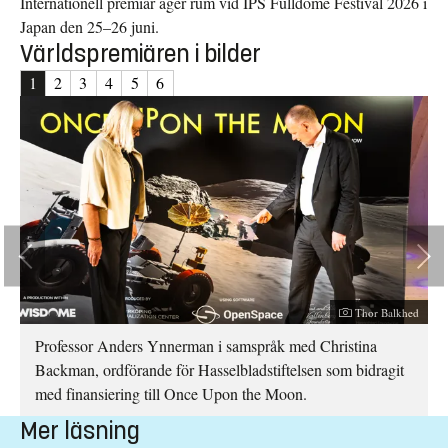
Internationell premiär äger rum vid IPS Fulldome Festival 2026 i
Japan den 25–26 juni.
Världspremiären i bilder
1
2
3
4
5
6
Fotograf:
Thor Balkhed
hed
Professor Anders Ynnerman i samspråk med Christina
r
Backman, ordförande för Hasselbladstiftelsen som bidragit
med finansiering till Once Upon the Moon.
Mer läsning