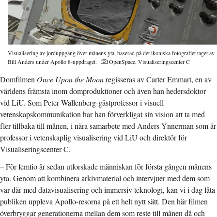
Visualisering av jorduppgång över månens yta, baserad på det ikoniska fotografiet taget av
Fotograf:
Bill Anders under Apollo 8-uppdraget.
OpenSpace, Visualiseringscenter C
Domfilmen
Once Upon the Moon
regisseras av Carter Emmart, en av
världens främsta inom domproduktioner och även han hedersdoktor
vid LiU. Som Peter Wallenberg-gästprofessor i visuell
vetenskapskommunikation har han förverkligat sin vision att ta med
fler tillbaka till månen, i nära samarbete med Anders Ynnerman som är
professor i vetenskaplig visualisering vid LiU och direktör för
Visualiseringscenter C.
– För femtio år sedan utforskade människan för första gången månens
yta. Genom att kombinera arkivmaterial och intervjuer med dem som
var där med datavisualisering och immersiv teknologi, kan vi i dag låta
publiken uppleva Apollo-resorna på ett helt nytt sätt. Den här filmen
överbryggar generationerna mellan dem som reste till månen då och