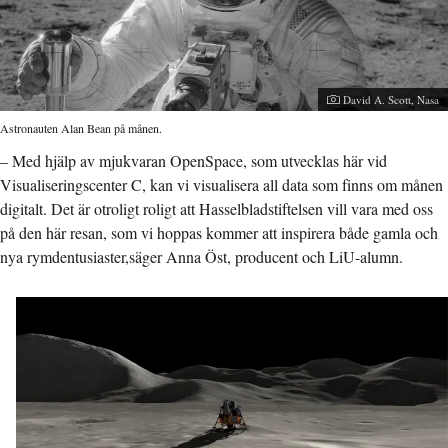
Fotograf:
David A. Scott, Nasa
Astronauten Alan Bean på månen.
– Med hjälp av mjukvaran OpenSpace, som utvecklas här vid
Visualiseringscenter C, kan vi visualisera all data som finns om månen
digitalt. Det är otroligt roligt att Hasselbladstiftelsen vill vara med oss
på den här resan, som vi hoppas kommer att inspirera både gamla och
nya rymdentusiaster,
säger Anna Öst, producent och LiU-alumn.