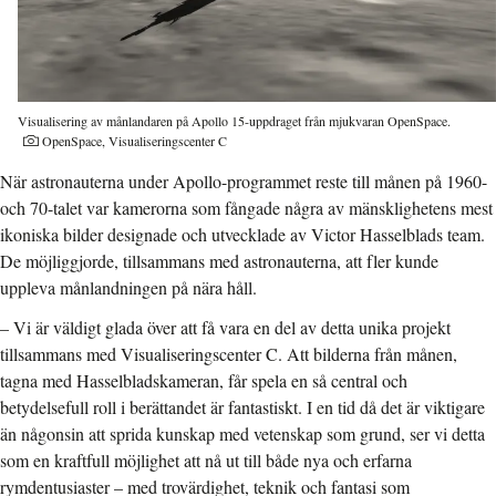
Visualisering av månlandaren på Apollo 15-uppdraget från mjukvaran OpenSpace.
Fotograf:
OpenSpace, Visualiseringscenter C
När astronauterna under Apollo-programmet reste till månen på 1960-
och 70-talet var kamerorna som fångade några av mänsklighetens mest
ikoniska bilder designade och utvecklade av Victor Hasselblads team.
De möjliggjorde, tillsammans med astronauterna, att fler kunde
uppleva månlandningen på nära håll.
– Vi är väldigt glada över att få vara en del av detta unika projekt
tillsammans med Visualiseringscenter C. Att bilderna från månen,
tagna med Hasselbladskameran, får spela en så central och
betydelsefull roll i berättandet är fantastiskt. I en tid då det är viktigare
än någonsin att sprida kunskap med vetenskap som grund, ser vi detta
som en kraftfull möjlighet att nå ut till både nya och erfarna
rymdentusiaster – med trovärdighet, teknik och fantasi som