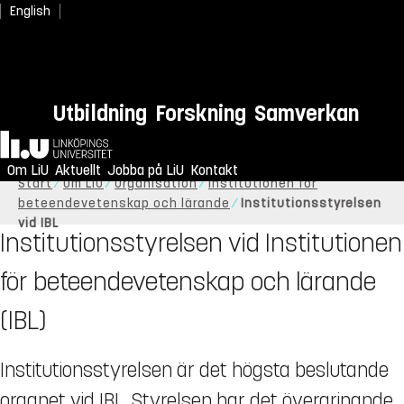
English
Utbildning
Forskning
Samverkan
Hem
Om LiU
Aktuellt
Jobba på LiU
Kontakt
Start
Om LiU
Organisation
Institutionen för
beteendevetenskap och lärande
Institutionsstyrelsen
vid IBL
Institutionsstyrelsen vid Institutionen
för beteendevetenskap och lärande
(IBL)
Institutionsstyrelsen är det högsta beslutande
organet vid IBL. Styrelsen har det övergripande