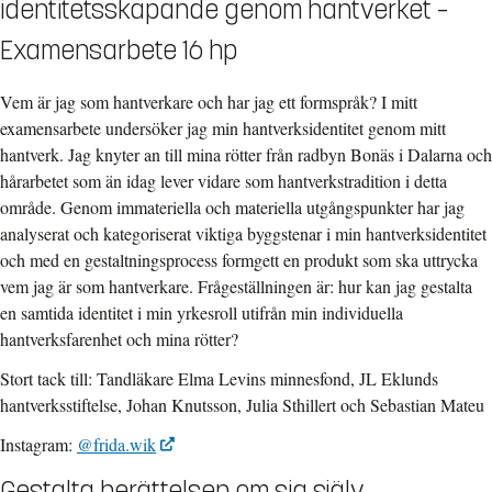
identitetsskapande genom hantverket –
Examensarbete 16 hp
Vem är jag som hantverkare och har jag ett formspråk? I mitt
examensarbete undersöker jag min hantverksidentitet genom mitt
hantverk. Jag knyter an till mina rötter från radbyn Bonäs i Dalarna och
hårarbetet som än idag lever vidare som hantverkstradition i detta
område. Genom immateriella och materiella utgångspunkter har jag
analyserat och kategoriserat viktiga byggstenar i min hantverksidentitet
och med en gestaltningsprocess formgett en produkt som ska uttrycka
vem jag är som hantverkare. Frågeställningen är: hur kan jag gestalta
en samtida identitet i min yrkesroll utifrån min individuella
hantverksfarenhet och mina rötter?
Stort tack till: Tandläkare Elma Levins minnesfond, JL Eklunds
hantverksstiftelse, Johan Knutsson, Julia Sthillert och Sebastian Mateu
Instagram:
@frida.wik
Gestalta berättelsen om sig själv