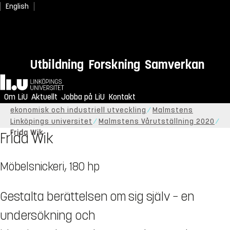
English
Utbildning
Forskning
Samverkan
Hem
Om LiU
Aktuellt
Jobba på LiU
Kontakt
Start
Om LiU
Organisation
Institutionen för
ekonomisk och industriell utveckling
Malmstens
Linköpings universitet
Malmstens Vårutställning 2020
Frida Wik
Frida Wik
Möbelsnickeri, 180 hp
Gestalta berättelsen om sig själv − en
undersökning och