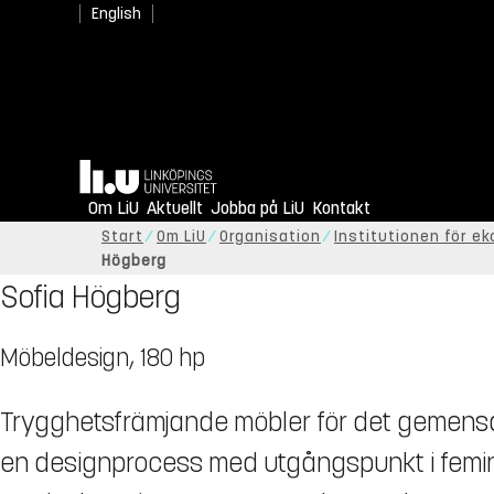
English
Hem
Om LiU
Aktuellt
Jobba på LiU
Kontakt
Start
Om LiU
Organisation
Institutionen för ek
Högberg
Sofia Högberg
Möbeldesign, 180 hp
Trygghetsfrämjande möbler för det gemen
en designprocess med utgångspunkt i femin