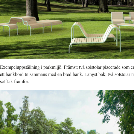
Exempeluppställning i parkmiljö. Främst; två solstolar placerade som en
ett bänkbord tillsammans med en bred bänk. Längst bak; två solstolar m
solflak framför.