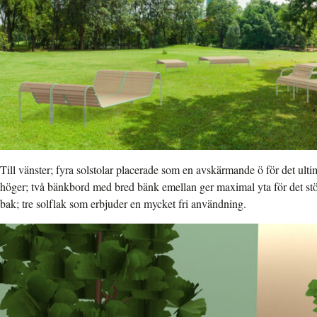
Till vänster; fyra solstolar placerade som en avskärmande ö för det ult
höger; två bänkbord med bred bänk emellan ger maximal yta för det stö
bak; tre solflak som erbjuder en mycket fri användning.