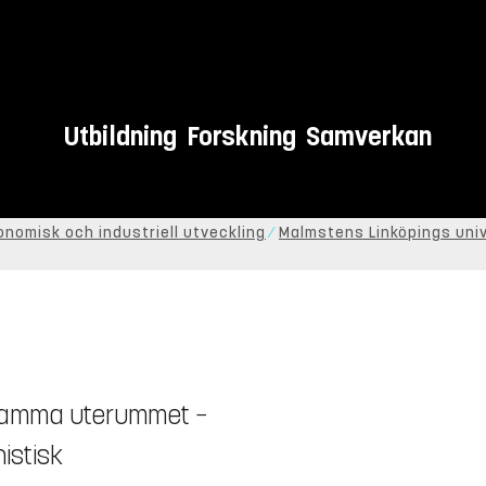
Utbildning
Forskning
Samverkan
onomisk och industriell utveckling
Malmstens Linköpings univ
samma uterummet −
istisk