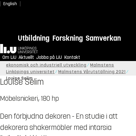
English
Utbildning
Forskning
Samverkan
Hem
Om LiU
Aktuellt
Jobba på LiU
Kontakt
Start
Om LiU
Organisation
Institutionen för
ekonomisk och industriell utveckling
Malmstens
Linköpings universitet
Malmstens Vårutställning 2021
Louise Selim
Louise Selim
Möbelsnickeri, 180 hp
Den förbjudna dekoren - En studie i att
dekorera shakermöbler med intarsia