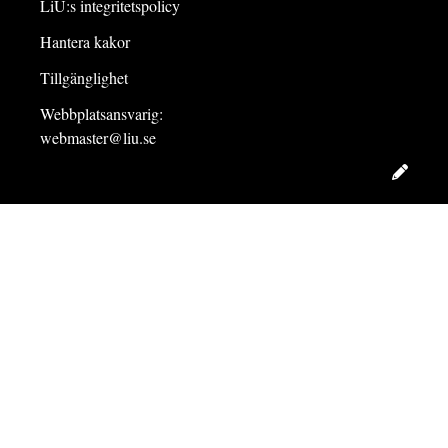
LiU:s integritetspolicy
Hantera kakor
Tillgänglighet
Webbplatsansvarig:
webmaster@liu.se
Redig