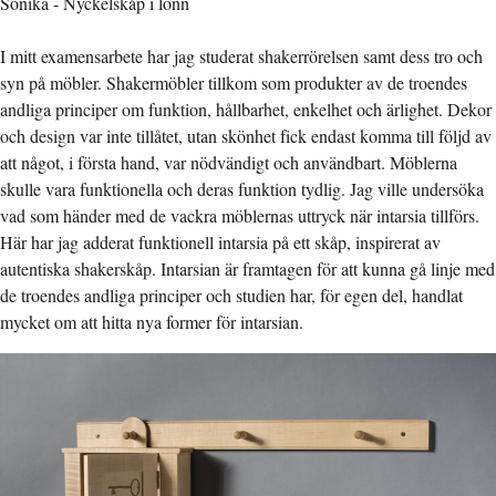
Sonika - Nyckelskåp i lönn
I mitt examensarbete har jag studerat shakerrörelsen samt dess tro och
syn på möbler. Shakermöbler tillkom som produkter av de troendes
andliga principer om funktion, hållbarhet, enkelhet och ärlighet. Dekor
och design var inte tillåtet, utan skönhet fick endast komma till följd av
att något, i första hand, var nödvändigt och användbart. Möblerna
skulle vara funktionella och deras funktion tydlig. Jag ville undersöka
vad som händer med de vackra möblernas uttryck när intarsia tillförs.
Här har jag adderat funktionell intarsia på ett skåp, inspirerat av
autentiska shakerskåp. Intarsian är framtagen för att kunna gå linje med
de troendes andliga principer och studien har, för egen del, handlat
mycket om att hitta nya former för intarsian.