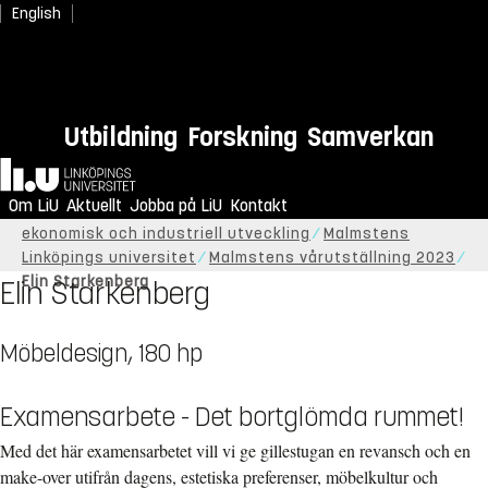
English
Utbildning
Forskning
Samverkan
Hem
Om LiU
Aktuellt
Jobba på LiU
Kontakt
Start
Om LiU
Organisation
Institutionen för
ekonomisk och industriell utveckling
Malmstens
Linköpings universitet
Malmstens vårutställning 2023
Elin Starkenberg
Elin Starkenberg
Möbeldesign, 180 hp
Examensarbete - Det bortglömda rummet!
Med det här examensarbetet vill vi ge gillestugan en revansch och en
make-over utifrån dagens, estetiska preferenser, möbelkultur och