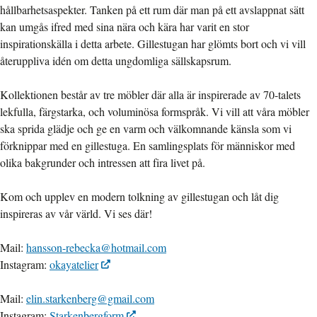
hållbarhetsaspekter. Tanken på ett rum där man på ett avslappnat sätt
kan umgås ifred med sina nära och kära har varit en stor
inspirationskälla i detta arbete. Gillestugan har glömts bort och vi vill
återuppliva idén om detta ungdomliga sällskapsrum.
Kollektionen består av tre möbler där alla är inspirerade av 70-talets
lekfulla, färgstarka, och voluminösa formspråk. Vi vill att våra möbler
ska sprida glädje och ge en varm och välkomnande känsla som vi
förknippar med en gillestuga. En samlingsplats för människor med
olika bakgrunder och intressen att fira livet på.
Kom och upplev en modern tolkning av gillestugan och låt dig
inspireras av vår värld. Vi ses där!
Mail:
hansson-rebecka@hotmail.com
Instagram:
okayatelier
Mail:
elin.starkenberg@gmail.com
Instagram:
Starkenbergform