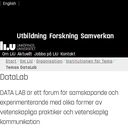
English
Utbildning
Forskning
Samverkan
Hem
Om LiU
Aktuellt
Jobba på LiU
Kontakt
Start
Om LiU
Organisation
Institutionen för Tema
Temas DataLab
DataLab
DATA LAB är ett forum för samskapande och
experimenterande med olika former av
vetenskapliga praktiker och vetenskaplig
kommunikation.