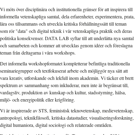
Vi möts över disciplinära och institutionella gränser för att inspirera till
informella vetenskapliga samtal, dela erfarenheter, experimentera, prata,
lära oss tillsammans och utveckla kritiska förhållningssätt till teman
som rör "data" och digital teknik i vår vetenskapliga praktik och deras
politiska konsekvenser. DATA LAB syftar till att underlätta nya samtal
och samarbeten och kommer att utvecklas genom idéer och föreslagna
teman från deltagarna i våra workshops.
Det informella workshopformatet kompletterar befintliga traditionella
seminariegrupper och textfokuserat arbete och möjliggör nya sätt att
vara kreativ, utforskande och lekfull inom akademin. Vi täcker ett brett
spektrum av sammanhang som inkluderar, men inte är begränsat till,
vardagsliv, produktion av kunskap och kultur, stadsstyrning, hälsa,
miljö- och energipolitik eller krigföring.
Vi är inspirerade av STS, feministisk teknovetenskap, medievetenskap,
antropologi, teknikfilosofi, kritiska datastudier, visualiseringsforskning,
digital humaniora, digital sociologi och relaterade områden.