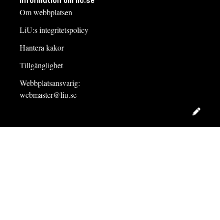
Information om liu.se
Om webbplatsen
LiU:s integritetspolicy
Hantera kakor
Tillgänglighet
Webbplatsansvarig:
webmaster@liu.se
Redig