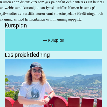
Kursen är en distanskurs som ges på helfart och hanteras i sin helhet i
en webbaserad kursmiljö utan fysiska träffar. Kursen baseras på
Särskilda förkunskapskrav
självstudier av kurslitteraturen samt videoinspelade föreläsningar och
examineras med hemtentamen och inlämningsuppgifter.
Grundläggande behörighet på grundnivå.
Kursplan
Urval
Kursplan
Betyg (50%) högskoleprov (35%) akademiska poäng (15%)
Studieavgift
Läs projektledning
8900 kr - OBS! Gäller bara studenter utanför EU/EES och
Schweiz.
Har du frågor om kursen, kontakta oss.
Studievägledare
fristaendekurs.lith@liu.se
Svjetlana Pantic Dragisic