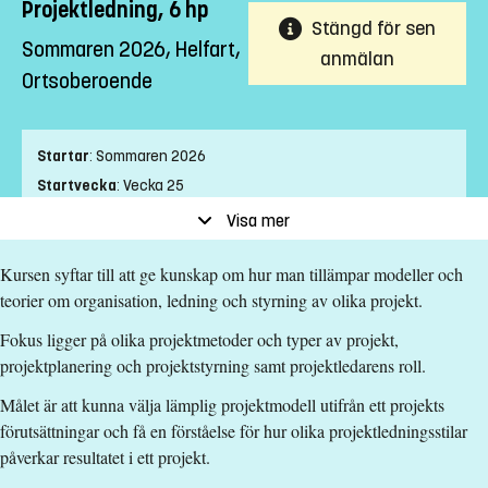
Projektledning, 6 hp
Stängd för sen
Sommaren 2026, Helfart,
anmälan
Ortsoberoende
Startar
:
Sommaren 2026
Startvecka
:
Vecka 25
Slutvecka
:
Vecka 28
Visa mer
Ort
:
Ortsoberoende
Kursen syftar till att ge kunskap om hur man tillämpar modeller och
Studietakt
:
Helfart
teorier om organisation, ledning och styrning av olika projekt.
Nivå
:
Grundnivå
Studieform
:
Distans
Fokus ligger på olika projektmetoder och typer av projekt,
Undervisningstid
:
Blandad undervisningstid
projektplanering och projektstyrning samt projektledarens roll.
Antal obligatoriska tillfällen
:
0
Målet är att kunna välja lämplig projektmodell utifrån ett projekts
Undervisningsspråk
:
Svenska
förutsättningar och få en förståelse för hur olika projektledningsstilar
Anmälningskod
:
LIU-38005
påverkar resultatet i ett projekt.
Antal platser
:
150