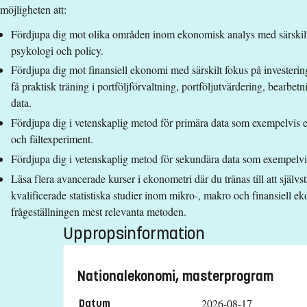
möjligheten att:
Förkunskapskrav
Fördjupa dig mot olika områden inom ekonomisk analys med särskil
psykologi och policy.
Kandidatexamen 180 hp i huvudområdet nationalekonomi
eller
Fördjupa dig mot finansiell ekonomi med särskilt fokus på investerin
Kandidatexamen i annat relevant samhällsvetenskapligt eller
få praktisk träning i portföljförvaltning, portföljutvärdering, bearbet
samt
data.
Nationalekonomi, grundkurser 30 hp, Nationalekonomi, fortsä
Fördjupa dig i vetenskaplig metod för primära data som exempelvis e
Godkänd svenska och engelska motsvarande grundläggande be
och fältexperiment.
Fördjupa dig i vetenskaplig metod för sekundära data som exempelvis
Urvalsgrupper
Läsa flera avancerade kurser i ekonometri där du tränas till att själv
Urval sker utifrån akademiska poäng (urvalsgrupp APAV)
kvalificerade statistiska studier inom mikro-, makro och finansiell 
frågeställningen mest relevanta metoden.
Examen
Uppropsinformation
Ekonomie masterexamen eller Filosofie masterexamen med huv
Studieavgift
Nationalekonomi, masterprogram
214800 kr - OBS! Studieavgifter gäller bara för studenter utanf
2026-08-17
Datum