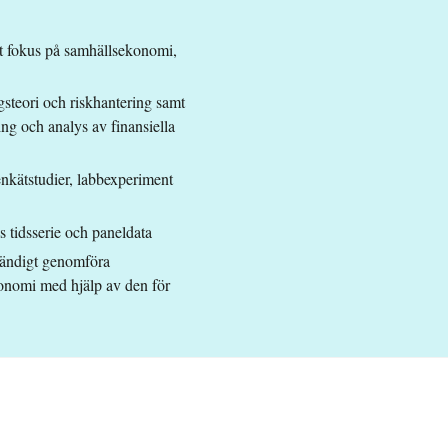
t fokus på samhällsekonomi,
gsteori och riskhantering samt
 beteendevetenskapligt huvudområde, eller motsvarande
ning och analys av finansiella
ttningskurser 30 hp och Nationalekonomi, fördjupningskurser 30 hp,
nkätstudier, labbexperiment
hörighet på grundnivå
 tidsserie och paneldata
ständigt genomföra
ekonomi med hjälp av den för
udområde Nationalekonomi
ör EU/EES och Schweiz.