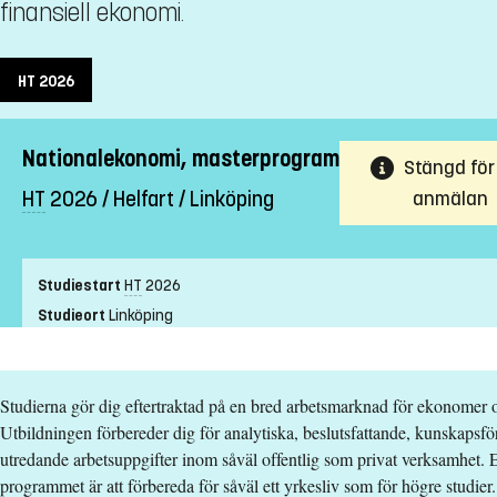
finansiell ekonomi.
HT
2026
Nationalekonomi, masterprogram
Stängd för
HT
2026 / Helfart / Linköping
anmälan
Studiestart
HT
2026
Studieort
Linköping
Studietakt
Helfart
Nivå
Avancerad nivå
Studierna gör dig eftertraktad på en bred arbetsmarknad för ekonomer 
Undervisningsform
Campusförlagd
Utbildningen förbereder dig för analytiska, beslutsfattande, kunskaps
Undervisningsspråk
Svenska
utredande arbetsuppgifter inom såväl offentlig som privat verksamhet. 
Anmälningskod
LIU-90011
programmet är att förbereda för såväl ett yrkesliv som för högre studier