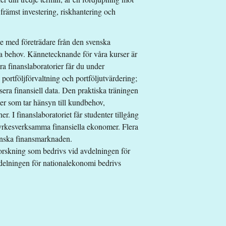
främst investering, riskhantering och
te med företrädare från den svenska
ka behov. Kännetecknande för våra kurser är
åra finanslaboratorier får du under
 portföljförvaltning och portföljutvärdering;
era finansiell data. Den praktiska träningen
er som tar hänsyn till kundbehov,
r. I finanslaboratoriet får studenter tillgång
 yrkesverksamma finansiella ekonomer. Flera
venska finansmarknaden.
 forskning som bedrivs vid avdelningen för
elningen för nationalekonomi bedrivs