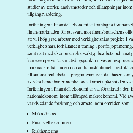
studier av teorier, analysmetoder och tillämpningar inom 
tillgångsvärdering.
Inriktningen i finansiell ekonomi är framtagna i samarbe
finansmarknaden för att svara mot finansbranschens oli
att vi i hög grad arbetar med verklighetsnära projekt. I v
verklighetsnära förhållanden träning i portföljoptimering,
samt i att med ekonometriska verktyg bearbeta och analys
kan exempelvis ta sin utgångspunkt i investeringsprocess
marknadsförhållanden och andra institutionella restriktione
till samma realtidsdata, programvara och databaser som
av våra lärare har erfarenhet av att arbeta på/mot den s
Inriktningen i finansiell ekonomi är väl förankrad i den
nationalekonomi inom tillämpad makroekonomi. Vid avd
världsledande forskning och arbete inom områden som:
Makrofinans
Finansiell ekonometri
Riskhantering