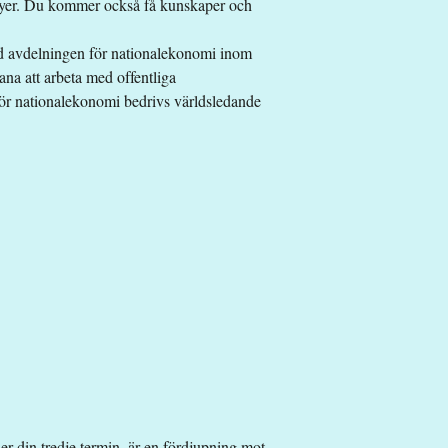
icyer. Du kommer också få kunskaper och
id avdelningen för nationalekonomi inom
ana att arbeta med offentliga
ör nationalekonomi bedrivs världsledande
r din tredje termin, är en fördjupning mot