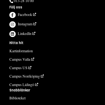
013-28 10 00
Följ oss
Facebook
Instagram
LinkedIn
Hitta hit
Kartinformation
Campus Valla
Campus US
Campus Norrköping
Campus Lidingö
Snabblänkar
Biblioteket