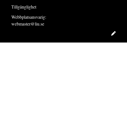
Tillgänglighet
Webbplatsansvarig:
webmaster@liu.se
Redig