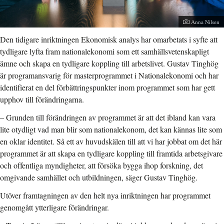
Fotograf:
Anna Nilsen
Den tidigare inriktningen Ekonomisk analys har omarbetats i syfte att
tydligare lyfta fram nationalekonomi som ett samhällsvetenskapligt
ämne och skapa en tydligare koppling till arbetslivet. Gustav Tinghög
är programansvarig för masterprogrammet i Nationalekonomi och har
identifierat en del förbättringspunkter inom programmet som har gett
upphov till förändringarna.
–
Grunden till förändringen av programmet är att det ibland kan vara
lite otydligt vad man blir som nationalekonom, det kan kännas lite som
en oklar identitet. Så ett av huvudskälen till att vi har jobbat om det här
programmet är att skapa en tydligare koppling till framtida arbetsgivare
och offentliga myndigheter, att försöka bygga ihop forskning, det
omgivande samhället och utbildningen, säger Gustav Tinghög.
Utöver framtagningen av den helt nya inriktningen har programmet
genomgått ytterligare förändringar.