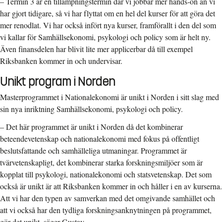
–
Termin 3 är en tillämpningstermin där vi jobbar mer hands-on än vi
har gjort tidigare, så vi har flyttat om en hel del kurser för att göra det
mer renodlat. Vi har också infört nya kurser, framförallt i den del som
vi kallar för Samhällsekonomi, psykologi och policy som är helt ny.
Även finansdelen har blivit lite mer applicerbar då till exempel
Riksbanken kommer in och undervisar.
Unikt program i Norden
Masterprogrammet i Nationalekonomi är unikt i Norden i sitt slag med
sin nya inriktning Samhällsekonomi, psykologi och policy.
–
Det här programmet är unikt i Norden då det kombinerar
beteendevetenskap och nationalekonomi med fokus på offentligt
beslutsfattande och samhälleliga utmaningar. Programmet är
tvärvetenskapligt, det kombinerar starka forskningsmiljöer som är
kopplat till psykologi, nationalekonomi och statsvetenskap. Det som
också är unikt är att Riksbanken kommer in och håller i en av kurserna.
Att vi har den typen av samverkan med det omgivande samhället och
att vi också har den tydliga forskningsanknytningen på programmet,
gör det unikt, säger Gustav.