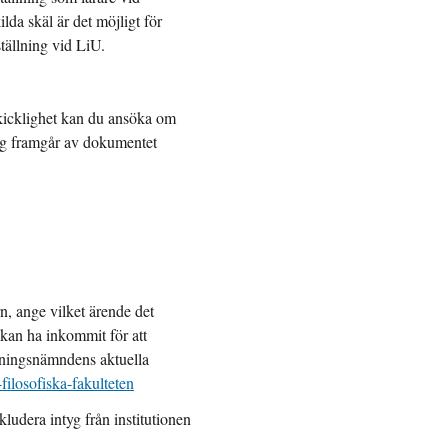
lda skäl är det möjligt för
tällning vid LiU.
kicklighet kan du ansöka om
ing framgår av dokumentet
n, ange vilket ärende det
ökan ha inkommit för att
lningsnämndens aktuella
-filosofiska-fakulteten
kludera intyg från institutionen