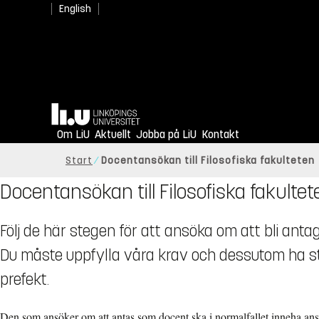
English
Hem
Om LiU
Aktuellt
Jobba på LiU
Kontakt
Start
Docentansökan till Filosofiska fakulteten
Docentansökan till Filosofiska fakultet
Följ de här stegen för att ansöka om att bli anta
Du måste uppfylla våra krav och dessutom ha s
prefekt.
Den som ansöker om att antas som docent ska i normalfallet inneha anst