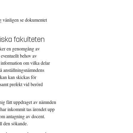
g vänligen se dokumentet
iska fakulteten
 sker en genomgång av
eventuellt behov av
 information om vilka delar
 på anställningsnämndens
an kan skickas för
samt prefekt vid berörd
nnig fått uppdraget av nämnden
 har inkommit tas ärendet upp
 om antagning av docent.
ll den sökande.