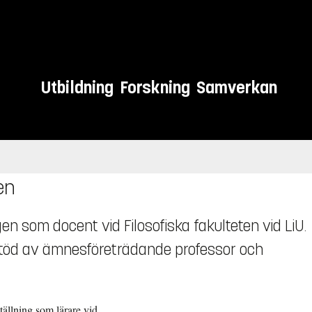
Utbildning
Forskning
Samverkan
en
gen som docent vid Filosofiska fakulteten vid LiU.
töd av ämnesföreträdande professor och
ällning som lärare vid