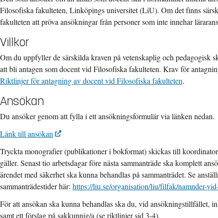
Filosofiska fakulteten, Linköpings universitet (LiU). Om det finns särski
fakulteten att pröva ansökningar från personer som inte innehar lärarans
Villkor
Om du uppfyller de särskilda kraven på vetenskaplig och pedagogisk s
att bli antagen som docent vid Filosofiska fakulteten. Krav för antagn
Riktlinjer för antagning av docent vid Filosofiska fakulteten
.
Ansökan
Du ansöker genom att fylla i ett ansökningsformulär via länken nedan.
Länk till ansökan
Tryckta monografier (publikationer i bokformat) skickas till koordinator
gäller. Senast tio arbetsdagar före nästa sammanträde ska komplett ans
ärendet med säkerhet ska kunna behandlas på sammanträdet. Se anstäl
sammanträdestider här:
https://liu.se/organisation/liu/filfak/namnder-vid
För att ansökan ska kunna behandlas ska du, vid ansökningstillfället, in
samt ett förslag på sakkunnig/a (se riktlinjer sid 3-4).