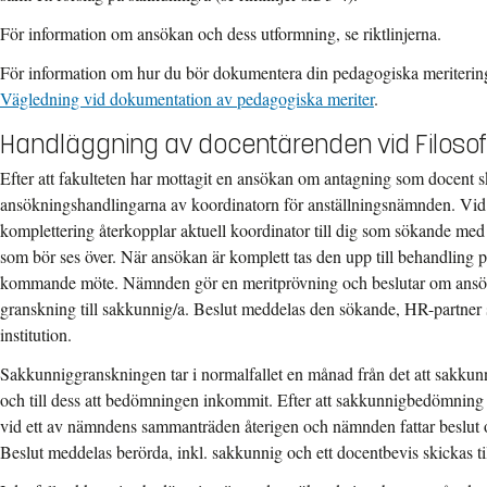
För information om ansökan och dess utformning, se riktlinjerna.
För information om hur du bör dokumentera din pedagogiska meriterin
Vägledning vid dokumentation av pedagogiska meriter
.
Handläggning av docentärenden vid Filosof
Efter att fakulteten har mottagit en ansökan om antagning som docent
ansökningshandlingarna av koordinatorn för anställningsnämnden. Vid 
komplettering återkopplar aktuell koordinator till dig som sökande med
som bör ses över. När ansökan är komplett tas den upp till behandling
kommande möte. Nämnden gör en meritprövning och beslutar om ansök
granskning till sakkunnig/a. Beslut meddelas den sökande, HR-partner 
institution.
Sakkunniggranskningen tar i normalfallet en månad från det att sakku
och till dess att bedömningen inkommit. Efter att sakkunnigbedömning
vid ett av nämndens sammanträden återigen och nämnden fattar beslut
Beslut meddelas berörda, inkl. sakkunnig och ett docentbevis skickas ti