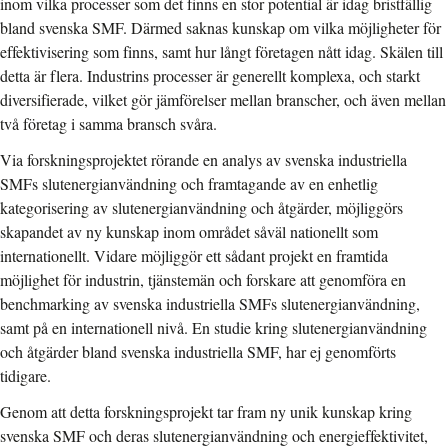
inom vilka processer som det finns en stor potential är idag bristfällig
bland svenska SMF. Därmed saknas kunskap om vilka möjligheter för
effektivisering som finns, samt hur långt företagen nått idag. Skälen till
detta är flera. Industrins processer är generellt komplexa, och starkt
diversifierade, vilket gör jämförelser mellan branscher, och även mellan
två företag i samma bransch svåra.
Via forskningsprojektet rörande en analys av svenska industriella
SMFs slutenergianvändning och framtagande av en enhetlig
kategorisering av slutenergianvändning och åtgärder, möjliggörs
skapandet av ny kunskap inom området såväl nationellt som
internationellt. Vidare möjliggör ett sådant projekt en framtida
möjlighet för industrin, tjänstemän och forskare att genomföra en
benchmarking av svenska industriella SMFs slutenergianvändning,
samt på en internationell nivå. En studie kring slutenergianvändning
och åtgärder bland svenska industriella SMF, har ej genomförts
tidigare.
Genom att detta forskningsprojekt tar fram ny unik kunskap kring
svenska SMF och deras slutenergianvändning och energieffektivitet,