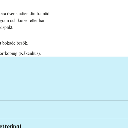
ra över studier, din framtid
gram och kurser eller har
dsplikt.
ot bokade besök.
orrköping (Kåkenhus).
 Norrköping
ettering)