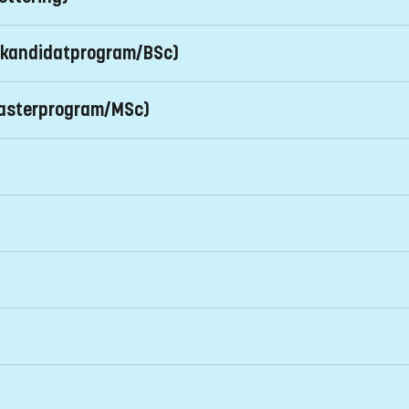
mpus US
 (kandidatprogram/BSc)
mpus US
masterprogram/MSc)
mpus US
mpus US
se
mpus US
mpus US
dfak.liu.se
mpus US
på plats