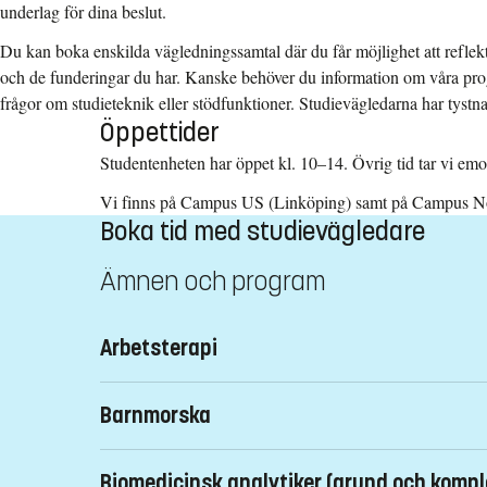
underlag för dina beslut.
Du kan boka enskilda vägledningssamtal där du får möjlighet att reflekte
och de funderingar du har. Kanske behöver du information om våra pro
frågor om studieteknik eller stödfunktioner. Studievägledarna har tystna
Öppettider
Studentenheten har öppet kl. 10–14. Övrig tid tar vi em
Vi finns på Campus US (Linköping) samt på Campus N
Boka tid med studievägledare
Ämnen och program
Arbetsterapi
Suzana Tomicic
,
studievagledare@medfak.liu.se
Barnmorska
013-28 68 95
Besöksadress: Nya Kåkenhus, Kungsgatan 40, Campus
Daniel Antonsson
,
studievagledare@medfak.liu.se
Biomedicinsk analytiker (grund och kompl
Boka tid för
digitalt samtal
eller
samtal på plats