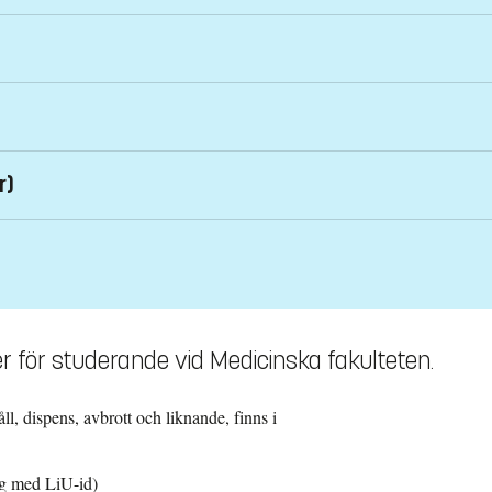
orrköping samt Studentenheten, ingång 75,
liu.se
mpus US
mpus US
mpus US
r)
mpus US
mpus US
mpus US
er för studerande vid Medicinska fakulteten.
 Norrköping
ll, dispens, avbrott och liknande, finns i
gg med LiU-id)