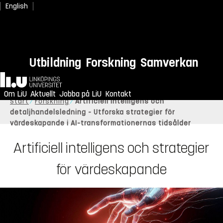
English
Utbildning
Forskning
Samverkan
Hem
Om LiU
Aktuellt
Jobba på LiU
Kontakt
Start
Forskning
Artificiell intelligens och
detaljhandelsledning - Utforska strategier för
värdeskapande i AI-transformationernas tidsålder
Artificiell intelligens och strategier
för värdeskapande