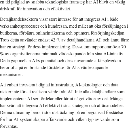
en tid präglad av snabba teknologiska framsteg har AI blivit en viktig
drivkraft för innovation och effektivitet.
Detaljhandelssektorn visar stort intresse för att integrera AI i både
verksamhetsprocesser och kundresan, med målet att öka försäljningen i
butikerna, förbättra onlineintäkterna och optimera försörjningskedjan.
Trots detta använder endast 42 % av detaljhandlarna AI, och ännu färre
har en strategi för dess implementering. Dessutom rapporterar över 70
% av organisationerna minimalt värdeskapande från sina AI-initiativ.
Detta gap mellan AI:s potential och dess nuvarande affärspåverkan
beror ofta på en bristande förståelse för AI:s värdeskapande
mekanismer.
Att enbart investera i digital infrastruktur, AI-teknologier och data
räcker inte för att realisera värde från AI. Inte alla detaljhandlare som
implementerar AI ser fördelar eller får ut något värde av det. Många
har svårt att integrera AI effektivt i sina strategier och affärsmodeller.
Denna utmaning beror i stor utsträckning på en begränsad förståelse
för hur AI-system skapar affärsvärde och vilken typ av värde som
förväntas.