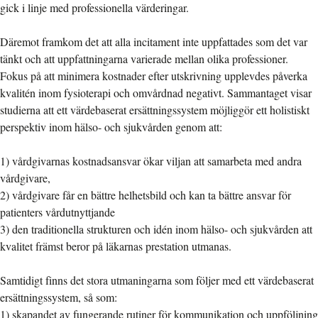
gick i linje med professionella värderingar.
Däremot framkom det att alla incitament inte uppfattades som det var
tänkt och att uppfattningarna varierade mellan olika professioner.
Fokus på att minimera kostnader efter utskrivning upplevdes påverka
kvalitén inom fysioterapi och omvårdnad negativt. Sammantaget visar
studierna att ett värdebaserat ersättningssystem möjliggör ett holistiskt
perspektiv inom hälso- och sjukvården genom att:
1) vårdgivarnas kostnadsansvar ökar viljan att samarbeta med andra
vårdgivare,
2) vårdgivare får en bättre helhetsbild och kan ta bättre ansvar för
patienters vårdutnyttjande
3) den traditionella strukturen och idén inom hälso- och sjukvården att
kvalitet främst beror på läkarnas prestation utmanas.
Samtidigt finns det stora utmaningarna som följer med ett värdebaserat
ersättningssystem, så som:
1) skapandet av fungerande rutiner för kommunikation och uppföljning