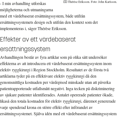
Thérèse Eriksson. Foto: John Karlsson.
- I min avhandling utforskas
möjligheterna och utmaningarna
med ett värdebaserat ersättningssystem, både utifrån
ersättningssystemets design och utifrån den kontext som det
implementeras i, säger Thérèse Eriksson.
Effekter av ett värdebaserat
ersättningssystem
Avhandlingen består av fyra artiklar som på olika sätt undersöker
effekterna av att introducera ett värdebaserat ersättningssystem inom
elektiv ryggkirurgi i Region Stockholm. Resultatet av de första två
artiklarna tyder på en effektivare elektiv ryggkirurgi då den
genomsnittliga kostnaden per vårdepisod minskade utan att påverka
patientrapporterade utfallsmått negativt. Inga tecken på diskriminering
av sjukare patienter identifierades. Antalet opererade patienter ökade,
likaså den totala kostnaden för elektiv ryggkirurgi, däremot genererade
varje spenderad krona en större effekt efter införandet av
ersättningssystemet. Själva idén med ett värdebaserat ersättningssystem