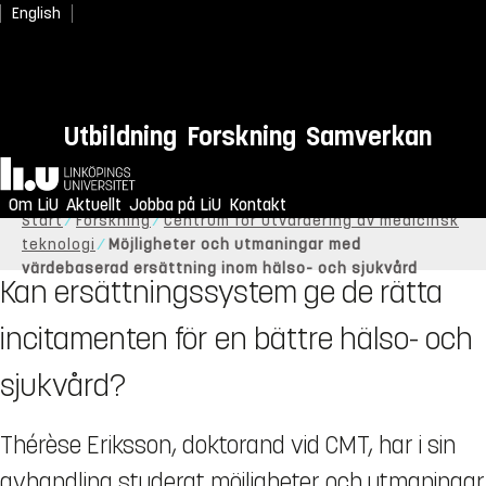
English
Utbildning
Forskning
Samverkan
Hem
Om LiU
Aktuellt
Jobba på LiU
Kontakt
Start
Forskning
Centrum för utvärdering av medicinsk
teknologi
Möjligheter och utmaningar med
värdebaserad ersättning inom hälso- och sjukvård
Kan ersättningssystem ge de rätta
incitamenten för en bättre hälso- och
sjukvård?
Thérèse Eriksson, doktorand vid CMT, har i sin
avhandling studerat möjligheter och utmaningar