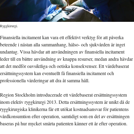
Ryggkirurgi.
Finansiella incitament kan vara ett effektivt verktyg för att påverka
beteende i nästan alla sammanhang, hälso- och sjukvården är inget
undantag. Vissa hävdar att användningen av finansiella incitament
leder till en bättre användning av knappa resurser, medan andra hävdar
att det medför oavsiktliga och oetiska konsekvenser. Ett värdebaserat
ersättningssystem kan eventuellt få finansiella incitament och
professionella värderingar att dra åt samma håll.
Region Stockholm introducerade ett värdebaserat ersättningssystem
inom elektiv ryggkirurgi 2013. Detta ersättningssystem är unikt då de
ryggkirurgiska klinikerna får ett utökat kostnadsansvar för patientens
vårdkonsumtion efter operation, samtidigt som en del av ersättningen
baseras på hur mycket smärta patienten känner ett år efter operation.