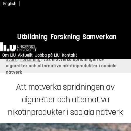
English
Utbildning
Forskning
Samverkan
Hem
Om LiU
Aktuellt
Jobba på LiU
Kontakt
Start
Forskning
Att motverka spridningen av
cigaretter och alternativa nikotinprodukter i sociala
nätverk
Att motverka spridningen av
cigaretter och alternativa
nikotinprodukter i sociala nätverk