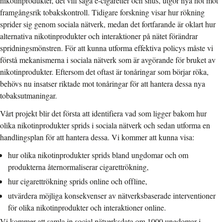
nikotinprodukter, det vill säga e-cigaretter och snus, utgör nya hot mot
framgångsrik tobakskontroll. Tidigare forskning visar hur rökning
sprider sig genom sociala nätverk, medan det fortfarande är oklart hur
alternativa nikotinprodukter och interaktioner på nätet förändrar
spridningsmönstren. För att kunna utforma effektiva policys måste vi
förstå mekanismerna i sociala nätverk som är avgörande för bruket av
nikotinprodukter. Eftersom det oftast är tonåringar som börjar röka,
behövs nu insatser riktade mot tonåringar för att hantera dessa nya
tobaksutmaningar.
Vårt projekt blir det första att identifiera vad som ligger bakom hur
olika nikotinprodukter sprids i sociala nätverk och sedan utforma en
handlingsplan för att hantera dessa. Vi kommer att kunna visa:
hur olika nikotinprodukter sprids bland ungdomar och om
produkterna åternormaliserar cigarettrökning,
hur cigarettrökning sprids online och offline,
utvärdera möjliga konsekvenser av nätverksbaserade interventioner
för olika nikotinprodukter och interaktioner online.
Vi kommer att samla in social nätverksdata om 1000 ungdomar i