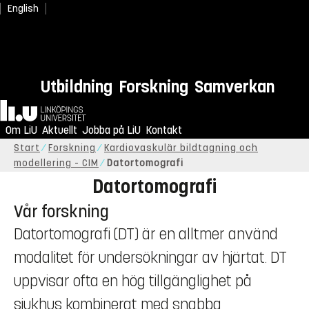
English
Utbildning
Forskning
Samverkan
Hem
Om LiU
Aktuellt
Jobba på LiU
Kontakt
Start
Forskning
Kardiovaskulär bildtagning och
modellering - CIM
Datortomografi
Datortomografi
Vår forskning
Datortomografi (DT) är en alltmer använd
modalitet för undersökningar av hjärtat. DT
uppvisar ofta en hög tillgänglighet på
sjukhus kombinerat med snabba