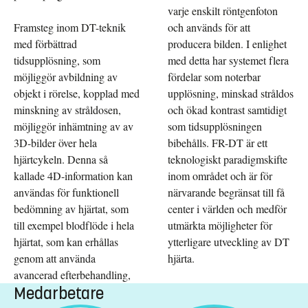
varje enskilt röntgenfoton
Framsteg inom DT-teknik
och används för att
med förbättrad
producera bilden. I enlighet
tidsupplösning, som
med detta har systemet flera
möjliggör avbildning av
fördelar som noterbar
objekt i rörelse, kopplad med
upplösning, minskad stråldos
minskning av stråldosen,
och ökad kontrast samtidigt
möjliggör inhämtning av av
som tidsupplösningen
3D-bilder över hela
bibehålls. FR-DT är ett
hjärtcykeln. Denna så
teknologiskt paradigmskifte
kallade 4D-information kan
inom området och är för
användas för funktionell
närvarande begränsat till få
bedömning av hjärtat, som
center i världen och medför
till exempel blodflöde i hela
utmärkta möjligheter för
hjärtat, som kan erhållas
ytterligare utveckling av DT
genom att använda
hjärta.
avancerad efterbehandling,
Medarbetare