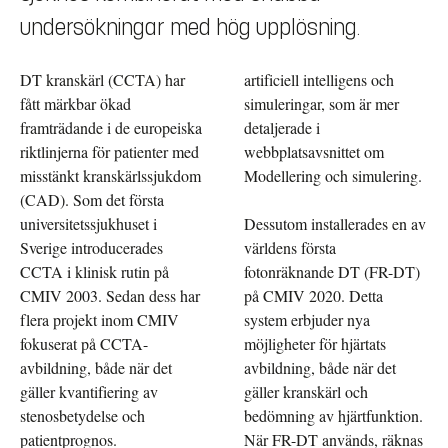
undersökningar med hög upplösning.
DT kranskärl (CCTA) har
artificiell intelligens och
fått märkbar ökad
simuleringar, som är mer
framträdande i de europeiska
detaljerade i
riktlinjerna för patienter med
webbplatsavsnittet om
misstänkt kranskärlssjukdom
Modellering och simulering.
(CAD). Som det första
universitetssjukhuset i
Dessutom installerades en av
Sverige introducerades
världens första
CCTA i klinisk rutin på
fotonräknande DT (FR-DT)
CMIV 2003. Sedan dess har
på CMIV 2020. Detta
flera projekt inom CMIV
system erbjuder nya
fokuserat på CCTA-
möjligheter för hjärtats
avbildning, både när det
avbildning, både när det
gäller kvantifiering av
gäller kranskärl och
stenosbetydelse och
bedömning av hjärtfunktion.
patientprognos.
När FR-DT används, räknas