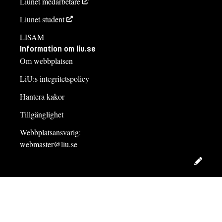
Liunet medarbetare
Liunet student
LISAM
Information om liu.se
Om webbplatsen
LiU:s integritetspolicy
Hantera kakor
Tillgänglighet
Webbplatsansvarig:
webmaster@liu.se
Redig