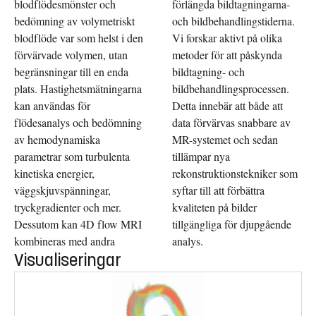
blodflödesmönster och
förlängda bildtagningarna-
bedömning av volymetriskt
och bildbehandlingstiderna.
blodflöde var som helst i den
Vi forskar aktivt på olika
förvärvade volymen, utan
metoder för att påskynda
begränsningar till en enda
bildtagning- och
plats. Hastighetsmätningarna
bildbehandlingsprocessen.
kan användas för
Detta innebär att både att
flödesanalys och bedömning
data förvärvas snabbare av
av hemodynamiska
MR-systemet och sedan
parametrar som turbulenta
tillämpar nya
kinetiska energier,
rekonstruktionstekniker som
väggskjuvspänningar,
syftar till att förbättra
tryckgradienter och mer.
kvaliteten på bilder
Dessutom kan 4D flow MRI
tillgängliga för djupgående
kombineras med andra
analys.
Visualiseringar