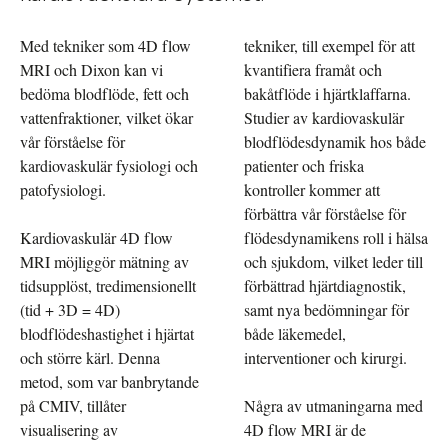
Med tekniker som 4D flow
tekniker, till exempel för att
MRI och Dixon kan vi
kvantifiera framåt och
bedöma blodflöde, fett och
bakåtflöde i hjärtklaffarna.
vattenfraktioner, vilket ökar
Studier av kardiovaskulär
vår förståelse för
blodflödesdynamik hos både
kardiovaskulär fysiologi och
patienter och friska
patofysiologi.
kontroller kommer att
förbättra vår förståelse för
Kardiovaskulär 4D flow
flödesdynamikens roll i hälsa
MRI möjliggör mätning av
och sjukdom, vilket leder till
tidsupplöst, tredimensionellt
förbättrad hjärtdiagnostik,
(tid + 3D = 4D)
samt nya bedömningar för
blodflödeshastighet i hjärtat
både läkemedel,
och större kärl. Denna
interventioner och kirurgi.
metod, som var banbrytande
på CMIV, tillåter
Några av utmaningarna med
visualisering av
4D flow MRI är de