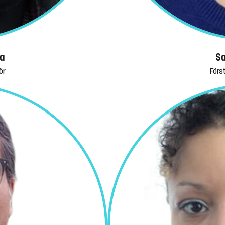
a
Sa
ör
Förs