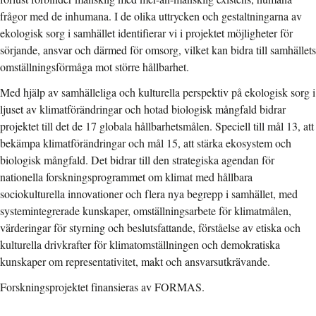
frågor med de inhumana. I de olika uttrycken och gestaltningarna av
ekologisk sorg i samhället identifierar vi i projektet möjligheter för
sörjande, ansvar och därmed för omsorg, vilket kan bidra till samhällets
omställningsförmåga mot större hållbarhet.
Med hjälp av samhälleliga och kulturella perspektiv på ekologisk sorg i
ljuset av klimatförändringar och hotad biologisk mångfald bidrar
projektet till det de 17 globala hållbarhetsmålen. Speciell till mål 13, att
bekämpa klimatförändringar och mål 15, att stärka ekosystem och
biologisk mångfald. Det bidrar till den strategiska agendan för
nationella forskningsprogrammet om klimat med hållbara
sociokulturella innovationer och flera nya begrepp i samhället, med
systemintegrerade kunskaper, omställningsarbete för klimatmålen,
värderingar för styrning och beslutsfattande, förståelse av etiska och
kulturella drivkrafter för klimatomställningen och demokratiska
kunskaper om representativitet, makt och ansvarsutkrävande.
Forskningsprojektet finansieras av FORMAS.