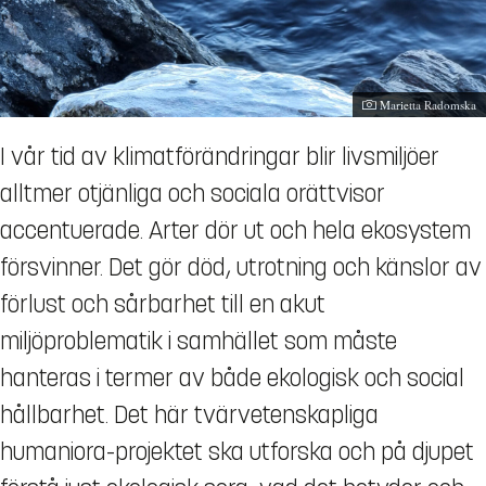
Fotograf:
Marietta Radomska
I vår tid av klimatförändringar blir livsmiljöer
alltmer otjänliga och sociala orättvisor
accentuerade. Arter dör ut och hela ekosystem
försvinner. Det gör död, utrotning och känslor av
förlust och sårbarhet till en akut
miljöproblematik i samhället som måste
hanteras i termer av både ekologisk och social
hållbarhet. Det här tvärvetenskapliga
humaniora-projektet ska utforska och på djupet