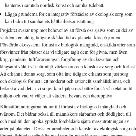
hanteras i samtida nordisk konst och samhällsdebatt.
Lägga grunderna för en integrativ förståelse av ekologisk sorg som
kan bidra till samhällets hållbarhetsomställning
Projektet svarar upp mot behovet av att förstå oss själva som en del av
världen i en aldrig tidigare skådad tid av planetär kris på jorden.
Förstörda ekosystem, förlust av biologisk mångfald, enskilda arter som
försvinner från platser där vi tidigare tagit dem för givna, men även
krig, pandemi, luftföroreningar, förgiftning av dricksvatten och
långsamt våld i vår närmiljö väcker oro och känslor av sorg och förlust.
Att erkänna denna sorg, som ofta inte tidigare erkänts som just sorg
och ekologisk förlust i ett modernt och rationellt samhällsklimat, och
beforska vad det är vi sörjer kan hjälpa oss bättre förstå vår relation till
miljön och vad vi väljer att värdera, bevara och återuppliva.
Klimatförändringarna bidrar till förlust av biologiskt mångfald och
tvärtom. Det bidrar också till människors sårbarhet och dödlighet, till
och med till den apokalyptiskt förebådade sjätte massutrotningen av
arter på planeten. Dessa erfarenheter och känslor av ekologisk sorg och
förlust förbinder mänsklig med mer-än-mänsklig existens, humana