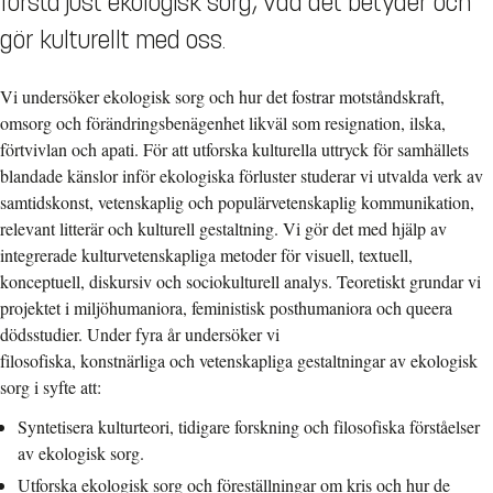
förstå just ekologisk sorg, vad det betyder och
gör kulturellt med oss.
Vi undersöker ekologisk sorg och hur det fostrar motståndskraft,
omsorg och förändringsbenägenhet likväl som resignation, ilska,
förtvivlan och apati. För att utforska kulturella uttryck för samhällets
blandade känslor inför ekologiska förluster studerar vi utvalda verk av
samtidskonst, vetenskaplig och populärvetenskaplig kommunikation,
relevant litterär och kulturell gestaltning. Vi gör det med hjälp av
integrerade kulturvetenskapliga metoder för visuell, textuell,
konceptuell, diskursiv och sociokulturell analys. Teoretiskt grundar vi
projektet i miljöhumaniora, feministisk posthumaniora och queera
dödsstudier. Under fyra år undersöker vi
filosofiska, konstnärliga och vetenskapliga gestaltningar av ekologisk
sorg i syfte att:
Syntetisera kulturteori, tidigare forskning och filosofiska förståelser
av ekologisk sorg.
Utforska ekologisk sorg och föreställningar om kris och hur de