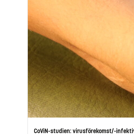
CoViN-studien: virusförekomst/-infekt