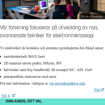
Fotograf:
Olov Planthaber
Vår forskning fokuserar på utveckling av nya,
avancerade tekniker för elektronmikroskopi.
Vi undersöker de kemiska och atomära egenskaperna hos bland annat:
nanolaminerade MAX faser
2D material såsom grafen, MXene, BN
halvledare med hög bandbredd, till exempel SiC, AlN, GaN
nanopartiklar, nanostavar med mera
För mer information, vänligen se
vår engelskspråkiga sida
.
Följ
Till 𝕏
DIN
A KAKOR, DITT VAL.