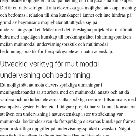
begränsade möjligheter att skapa mening och uttrycka sina kunskaper.
Det är en rättvisefråga att alla elever ska ges möjlighet att skapa mening
och bedömas i relation till sina kunskaper i ämnet och inte hindras på
grund av begränsade möjligheter att uttrycka sig på
undervisningsspråket. Målet med det föreslagna projektet är därför att
bidra med angelägen kunskap till forskningsfältet i skärningspunkten
mellan multimodal undervisningspraktik och multimodal
bedömningspraktik för flerspråkiga elever i naturvetenskap.
Utveckla verktyg för multimodal
undervisning och bedömning
Ett möjligt sätt att möta elevers språkliga utmaningar i
meningsskapandet är att arbeta med en multimodal ansats och att då
värdera och inkludera elevernas alla språkliga resurser tillsammans med
exempelvis gester, bilder, etc. I tidigare projekt har vi kunnat konstatera
att även om undervisning i naturvetenskap i stor utsträckning var
multimodal bedömdes även de flerspråkiga elevernas kunskaper främst
genom skriftliga uppgifter på undervisningsspråket (svenska). Något
som är helt avgörande för att bedöma flerspråkiga elevers