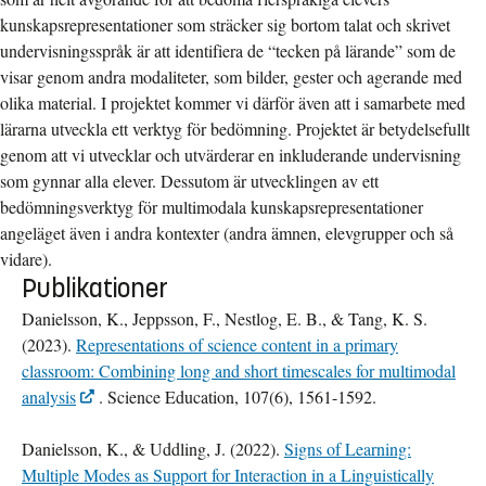
kunskapsrepresentationer som sträcker sig bortom talat och skrivet
undervisningsspråk är att identifiera de “tecken på lärande” som de
visar genom andra modaliteter, som bilder, gester och agerande med
olika material. I projektet kommer vi därför även att i samarbete med
lärarna utveckla ett verktyg för bedömning. Projektet är betydelsefullt
genom att vi utvecklar och utvärderar en inkluderande undervisning
som gynnar alla elever. Dessutom är utvecklingen av ett
bedömningsverktyg för multimodala kunskapsrepresentationer
angeläget även i andra kontexter (andra ämnen, elevgrupper och så
vidare).
Publikationer
Danielsson, K., Jeppsson, F., Nestlog, E. B., & Tang, K. S.
(2023).
Representations of science content in a primary
classroom: Combining long and short timescales for multimodal
analysis
. Science Education, 107(6), 1561-1592.
Danielsson, K., & Uddling, J. (2022).
Signs of Learning:
Multiple Modes as Support for Interaction in a Linguistically