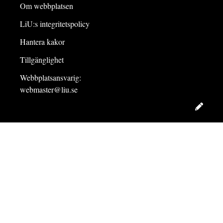
Om webbplatsen
LiU:s integritetspolicy
Hantera kakor
Tillgänglighet
Webbplatsansvarig:
webmaster@liu.se
Redig