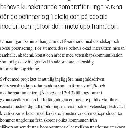
behövs kunskapande som träffar unga vuxna
där de befinner sig (i skola och på sociala
medier) och hjälper dem möta upp framtiden.
Utmaningar i sammanhanget är det förändrade medielandskap och
social polarisering. För att möta dessa behövs ökad interaktion mellan
samhälle, akademi, konst och arbete med vetenskapskommunikation
som präglas av integrativt lärande snarare än ensidig
informationsspridning.
Syftet med projektet är att tillgängliggöra mångfaldsdriven,
tvärvetenskaplig posthumaniora som en form av miljö- och
medborgarhumaniora (Åsberg et al 2013) till ungdomar i
gymnasieåldern – och i förlängningen en bredare publik via filmer,
sociala medier, digitalt utbildningsmaterial och en vetenskapsfestival. I
kreativa samarbeten med forskare, konstnärer och medieproducenter
kommer ungdomar från skolor i olika kommuner, från
självorganiserade ung konst-grupper eller nyfikna ungdomar att skapa