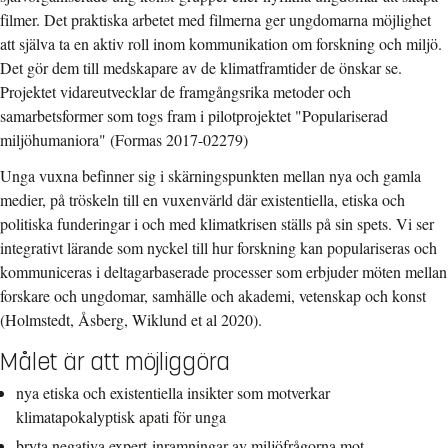
filmer. Det praktiska arbetet med filmerna ger ungdomarna möjlighet
att själva ta en aktiv roll inom kommunikation om forskning och miljö.
Det gör dem till medskapare av de klimatframtider de önskar se.
Projektet vidareutvecklar de framgångsrika metoder och
samarbetsformer som togs fram i pilotprojektet "Populariserad
miljöhumaniora" (Formas 2017-02279)
Unga vuxna befinner sig i skärningspunkten mellan nya och gamla
medier, på tröskeln till en vuxenvärld där existentiella, etiska och
politiska funderingar i och med klimatkrisen ställs på sin spets. Vi ser
integrativt lärande som nyckel till hur forskning kan populariseras och
kommuniceras i deltagarbaserade processer som erbjuder möten mellan
forskare och ungdomar, samhälle och akademi, vetenskap och konst
(Holmstedt, Åsberg, Wiklund et al 2020).
Målet är att möjliggöra
nya etiska och existentiella insikter som motverkar
klimatapokalyptisk apati för unga
bryta negativa expert-inramningar av miljöfrågorna mot