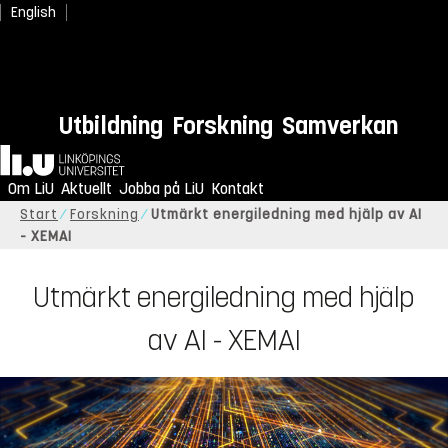
English
Utbildning
Forskning
Samverkan
Hem
Om LiU
Aktuellt
Jobba på LiU
Kontakt
Start
Forskning
Utmärkt energiledning med hjälp av AI
- XEMAI
Utmärkt energiledning med hjälp
av AI - XEMAI