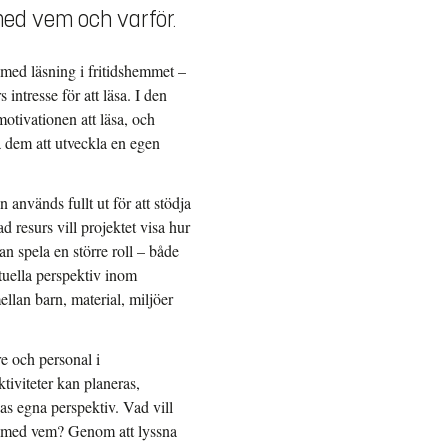
 med vem och varför.
a med läsning i fritidshemmet –
ntresse för att läsa. I den
otivationen att läsa, och
a dem att utveckla en egen
 används fullt ut för att stödja
d resurs vill projektet visa hur
 spela en större roll – både
ktuella perspektiv inom
ellan barn, material, miljöer
re och personal i
tiviteter kan planeras,
as egna perspektiv. Vad vill
och med vem? Genom att lyssna