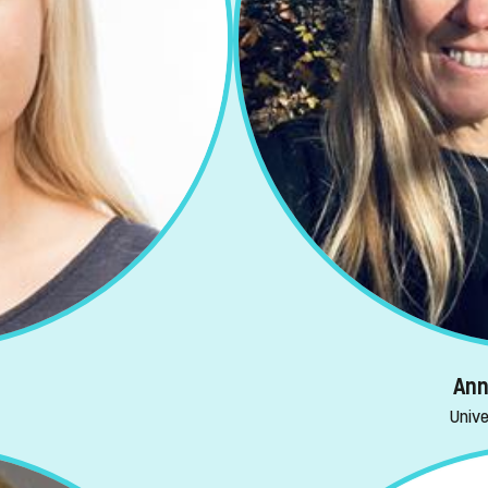
Ann
Unive