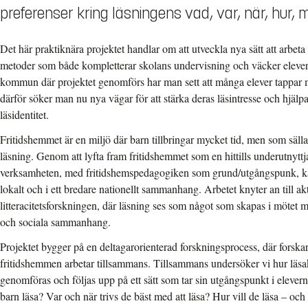
preferenser kring läsningens vad, var, när, hur,
Det här praktiknära projektet handlar om att utveckla nya sätt att arbet
metoder som både kompletterar skolans undervisning och väcker elevers i
kommun där projektet genomförs har man sett att många elever tappar m
därför söker man nu nya vägar för att stärka deras läsintresse och hjälp
läsidentitet.
Fritidshemmet är en miljö där barn tillbringar mycket tid, men som sällan
läsning. Genom att lyfta fram fritidshemmet som en hittills underutnyttja
verksamheten, med fritidshemspedagogiken som grund/utgångspunk, kan
lokalt och i ett bredare nationellt sammanhang. Arbetet knyter an till a
litteracitetsforskningen, där läsning ses som något som skapas i mötet m
och sociala sammanhang.
Projektet bygger på en deltagarorienterad forskningsprocess, där forska
fritidshemmen arbetar tillsammans. Tillsammans undersöker vi hur läsak
genomföras och följas upp på ett sätt som tar sin utgångspunkt i elevern
barn läsa? Var och när trivs de bäst med att läsa? Hur vill de läsa – 