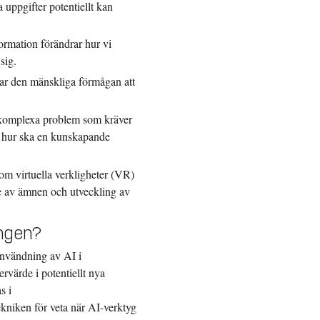
 uppgifter potentiellt kan
ormation förändrar hur vi
sig.
kar den mänskliga förmågan att
 komplexa problem som kräver
 – hur ska en kunskapande
som virtuella verkligheter (VR)
lse av ämnen och utveckling av
ingen?
användning av AI i
rvärde i potentiellt nya
s i
kniken för veta när AI-verktyg