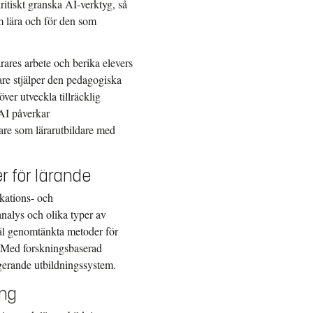
itiskt granska AI-verktyg, så
m lära och för den som
rares arbete och berika elevers
rare stjälper den pedagogiska
er utveckla tillräcklig
AI påverkar
rare som lärarutbildare med
r för lärande
kations- och
 analys och olika typer av
la väl genomtänkta metoder för
l. Med forskningsbaserad
gerande utbildningssystem.
ing