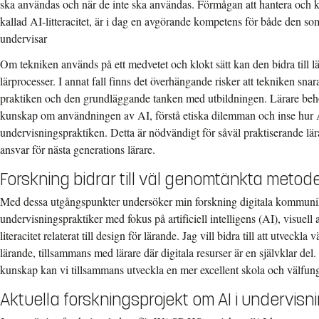
ska användas och när de inte ska användas. Förmågan att hantera och kr
kallad AI-litteracitet, är i dag en avgörande kompetens för både den so
undervisar
Om tekniken används på ett medvetet och klokt sätt kan den bidra till lä
lärprocesser. I annat fall finns det överhängande risker att tekniken sna
praktiken och den grundläggande tanken med utbildningen. Lärare behöv
kunskap om användningen av AI, förstå etiska dilemman och inse hur 
undervisningspraktiken. Detta är nödvändigt för såväl praktiserande lä
ansvar för nästa generations lärare.
Forskning bidrar till väl genomtänkta metode
Med dessa utgångspunkter undersöker min forskning digitala kommuni
undervisningspraktiker med fokus på artificiell intelligens (AI), visuell
literacitet relaterat till design för lärande. Jag vill bidra till att utveck
lärande, tillsammans med lärare där digitala resurser är en självklar de
kunskap kan vi tillsammans utveckla en mer excellent skola och välfun
Aktuella forskningsprojekt om AI i undervisn