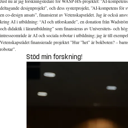
Just nu är jag forskningsledare för WASP-HS-projektet: ”AI-kompetens i
deltagande designprojekt”, och dess systerprojekt, ”AI-kompetens för 
en co-design ansats”, finansierat av Vetenskapsrådet. Jag är också ansva
kring AI i utbildning: “AI och utforskande”, en donation från Wadströms
och didaktik i lärarutbildning” som finansieras av Universitets- och hög
intresseområde är AI och sociala robotar i utbildning; jag är till exempe
Vetenskapsrådet finansierade projektet ”Hur ”het” är bokboten? – barns
robotar”.
Stöd min forskning!