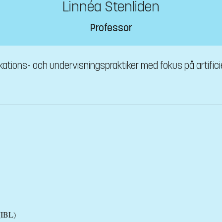
Linnéa Stenliden
Professor
ions- och undervisningspraktiker med fokus på artificiell 
(IBL)