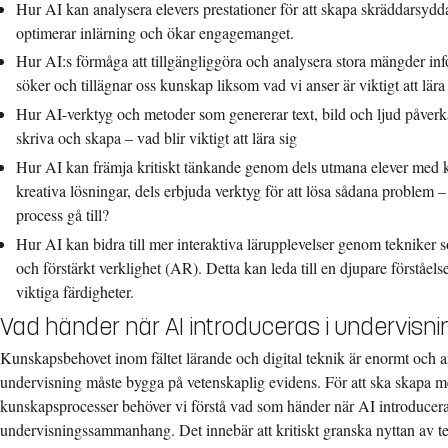
Hur AI kan analysera elevers prestationer för att skapa skräddarsydda
optimerar inlärning och ökar engagemanget.
Hur AI:s förmåga att tillgängliggöra och analysera stora mängder inf
söker och tillägnar oss kunskap liksom vad vi anser är viktigt att lära 
Hur AI-verktyg och metoder som genererar text, bild och ljud påver
skriva och skapa – vad blir viktigt att lära sig
Hur AI kan främja kritiskt tänkande genom dels utmana elever med
kreativa lösningar, dels erbjuda verktyg för att lösa sådana problem
process gå till?
Hur AI kan bidra till mer interaktiva lärupplevelser genom tekniker 
och förstärkt verklighet (AR). Detta kan leda till en djupare förståe
viktiga färdigheter.
Vad händer när AI introduceras i undervisn
Kunskapsbehovet inom fältet lärande och digital teknik är enormt och 
undervisning måste bygga på vetenskaplig evidens. För att ska skapa me
kunskapsprocesser behöver vi förstå vad som händer när AI introducera
undervisningssammanhang. Det innebär att kritiskt granska nyttan av te