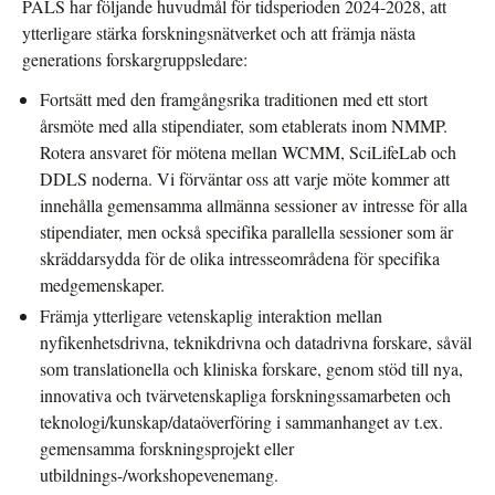
PALS har följande huvudmål för tidsperioden 2024-2028, att
ytterligare stärka forskningsnätverket och att främja nästa
generations forskargruppsledare:
Fortsätt med den framgångsrika traditionen med ett stort
årsmöte med alla stipendiater, som etablerats inom NMMP.
Rotera ansvaret för mötena mellan WCMM, SciLifeLab och
DDLS noderna. Vi förväntar oss att varje möte kommer att
innehålla gemensamma allmänna sessioner av intresse för alla
stipendiater, men också specifika parallella sessioner som är
skräddarsydda för de olika intresseområdena för specifika
medgemenskaper.
Främja ytterligare vetenskaplig interaktion mellan
nyfikenhetsdrivna, teknikdrivna och datadrivna forskare, såväl
som translationella och kliniska forskare, genom stöd till nya,
innovativa och tvärvetenskapliga forskningssamarbeten och
teknologi/kunskap/dataöverföring i sammanhanget av t.ex.
gemensamma forskningsprojekt eller
utbildnings-/workshopevenemang.