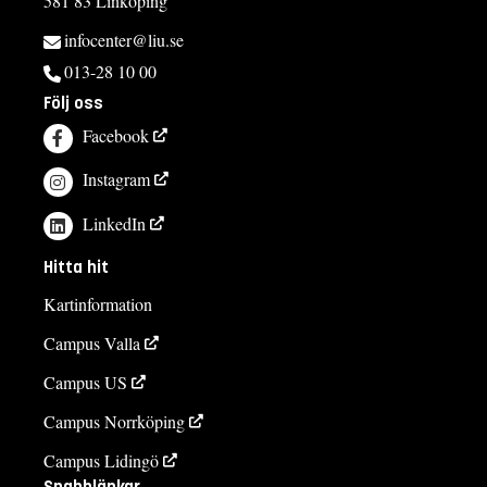
581 83 Linköping
infocenter@liu.se
013-28 10 00
Följ oss
Facebook
Instagram
LinkedIn
Hitta hit
Kartinformation
Campus Valla
Campus US
Campus Norrköping
Campus Lidingö
Snabblänkar