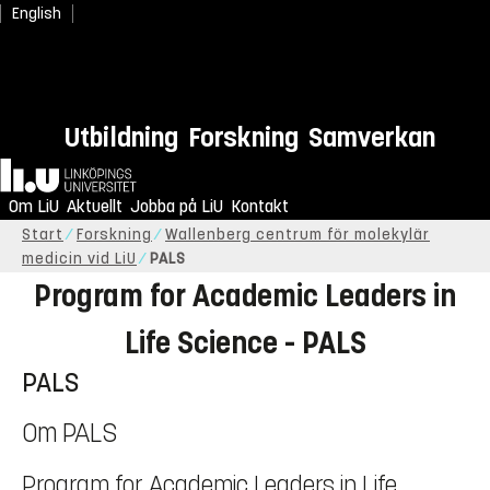
English
Utbildning
Forskning
Samverkan
Hem
Om LiU
Aktuellt
Jobba på LiU
Kontakt
Start
Forskning
Wallenberg centrum för molekylär
medicin vid LiU
PALS
Program for Academic Leaders in
Life Science - PALS
PALS
Om PALS
Program for Academic Leaders in Life