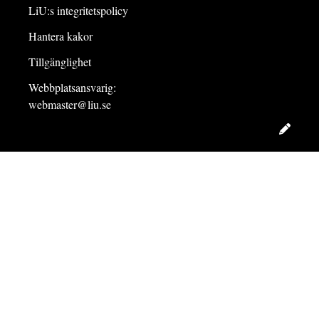
LiU:s integritetspolicy
Hantera kakor
Tillgänglighet
Webbplatsansvarig:
webmaster@liu.se
Redig