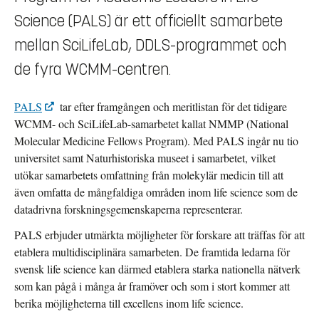
Science (PALS) är ett officiellt samarbete
mellan SciLifeLab, DDLS-programmet och
de fyra WCMM-centren.
PALS
tar efter framgången och meritlistan för det tidigare
WCMM- och SciLifeLab-samarbetet kallat NMMP (National
Molecular Medicine Fellows Program). Med PALS ingår nu tio
universitet samt Naturhistoriska museet i samarbetet, vilket
utökar samarbetets omfattning från molekylär medicin till att
även omfatta de mångfaldiga områden inom life science som de
datadrivna forskningsgemenskaperna representerar.
PALS erbjuder utmärkta möjligheter för forskare att träffas för att
etablera multidisciplinära samarbeten. De framtida ledarna för
svensk life science kan därmed etablera starka nationella nätverk
som kan pågå i många år framöver och som i stort kommer att
berika möjligheterna till excellens inom life science.