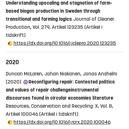
Understanding upscaling and stagnation of farm-
based biogas production in Sweden through
transitional and farming logics
Journal of Cleaner
Production, Vol. 279, Artikel 123235
(Artikel i
tidskrift)
https://dx.doi.org/10.1016/j.jclepro.2020.123235
2020
Duncan McLaren, Johan Niskanen, Jonas Anshelm
(2020)
Reconfiguring repair: Contested politics
and values of repair challengeinstrumental
discourses found in circular economies literature
Resources, Conservation and Recycling: X, Vol. 8,
Artikel 100046
(Artikel i tidskrift)
https://dx.doi.org/10.1016/j.rcrx.2020.100046