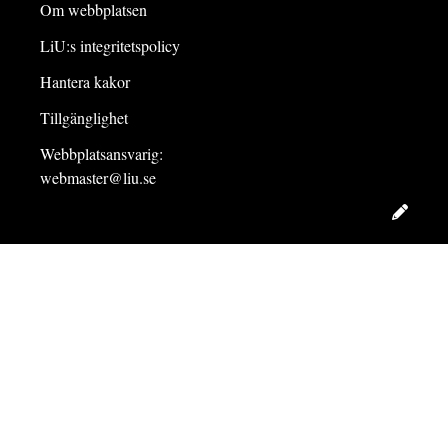
Om webbplatsen
LiU:s integritetspolicy
Hantera kakor
Tillgänglighet
Webbplatsansvarig:
webmaster@liu.se
Redig