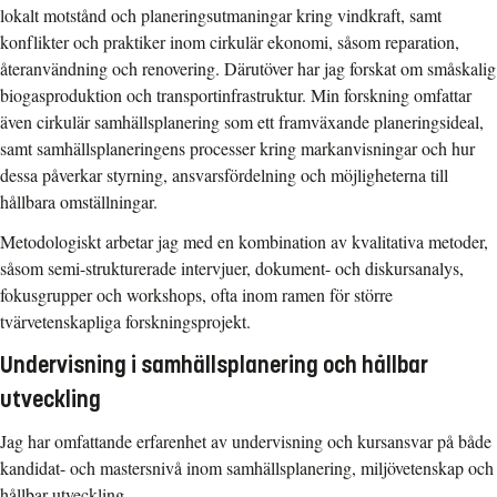
lokalt motstånd och planeringsutmaningar kring vindkraft, samt
konflikter och praktiker inom cirkulär ekonomi, såsom reparation,
återanvändning och renovering. Därutöver har jag forskat om småskalig
biogasproduktion och transportinfrastruktur. Min forskning omfattar
även cirkulär samhällsplanering som ett framväxande planeringsideal,
samt samhällsplaneringens processer kring markanvisningar och hur
dessa påverkar styrning, ansvarsfördelning och möjligheterna till
hållbara omställningar.
Metodologiskt arbetar jag med en kombination av kvalitativa metoder,
såsom semi-strukturerade intervjuer, dokument- och diskursanalys,
fokusgrupper och workshops, ofta inom ramen för större
tvärvetenskapliga forskningsprojekt.
Undervisning i samhällsplanering och hållbar
utveckling
Jag har omfattande erfarenhet av undervisning och kursansvar på både
kandidat- och mastersnivå inom samhällsplanering, miljövetenskap och
hållbar utveckling.